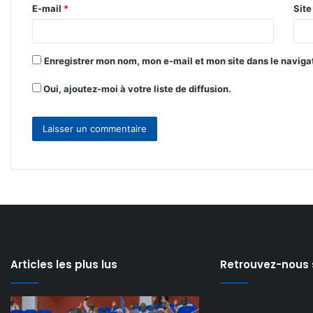
r
E-mail
*
Sit
e
*
Enregistrer mon nom, mon e-mail et mon site dans le navig
Oui, ajoutez-moi à votre liste de diffusion.
Articles les plus lus
Retrouvez-nous 
Can
𝗘-