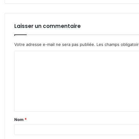
Laisser un commentaire
Votre adresse e-mail ne sera pas publiée.
Les champs obligatoi
C
o
m
m
e
n
t
Nom
*
a
i