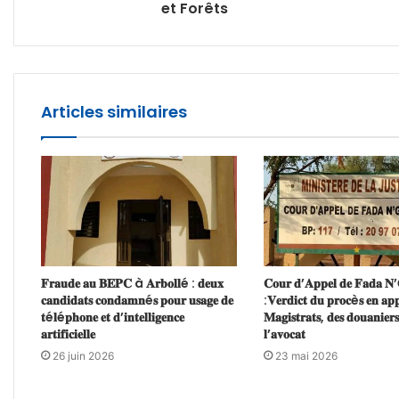
et Forêts
Articles similaires
𝐅𝐫𝐚𝐮𝐝𝐞 𝐚𝐮 𝐁𝐄𝐏𝐂 à 𝐀𝐫𝐛𝐨𝐥𝐥é : 𝐝𝐞𝐮𝐱
𝐂𝐨𝐮𝐫 𝐝’𝐀𝐩𝐩𝐞𝐥 𝐝𝐞 𝐅𝐚𝐝𝐚 𝐍
𝐜𝐚𝐧𝐝𝐢𝐝𝐚𝐭𝐬 𝐜𝐨𝐧𝐝𝐚𝐦𝐧é𝐬 𝐩𝐨𝐮𝐫 𝐮𝐬𝐚𝐠𝐞 𝐝𝐞
:𝐕𝐞𝐫𝐝𝐢𝐜𝐭 𝐝𝐮 𝐩𝐫𝐨𝐜è𝐬 𝐞𝐧 𝐚𝐩𝐩
𝐭é𝐥é𝐩𝐡𝐨𝐧𝐞 𝐞𝐭 𝐝’𝐢𝐧𝐭𝐞𝐥𝐥𝐢𝐠𝐞𝐧𝐜𝐞
𝐌𝐚𝐠𝐢𝐬𝐭𝐫𝐚𝐭𝐬, 𝐝𝐞𝐬 𝐝𝐨𝐮𝐚𝐧𝐢𝐞𝐫𝐬
𝐚𝐫𝐭𝐢𝐟𝐢𝐜𝐢𝐞𝐥𝐥𝐞
𝐥’𝐚𝐯𝐨𝐜𝐚𝐭
26 juin 2026
23 mai 2026