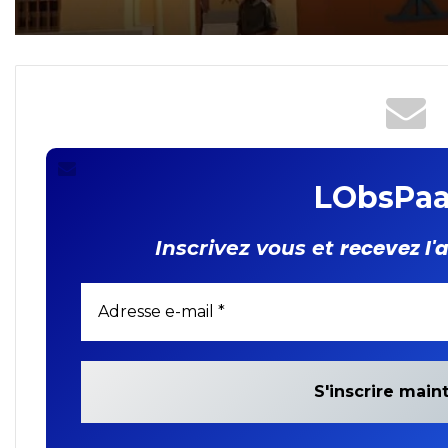
𝐝’𝐞𝐦𝐩𝐫𝐢𝐬𝐨𝐧𝐧𝐞𝐦𝐞𝐧𝐭 𝐩𝐨𝐮𝐫 𝐯𝐢𝐨𝐥
𝐚𝐠𝐠𝐫𝐚𝐯é 𝐬𝐮𝐫 𝐮𝐧𝐞 𝐟𝐞𝐦𝐦𝐞 𝐞𝐧𝐜𝐞𝐢𝐧
LObsPaa
recevez l'
Inscrivez vous et