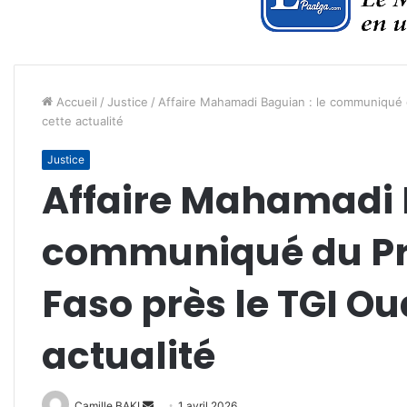
Accueil
/
Justice
/
Affaire Mahamadi Baguian : le communiqué 
cette actualité
Justice
Affaire Mahamadi B
communiqué du Pr
Faso près le TGI Ou
actualité
Envoyer
Camille BAKI
1 avril 2026