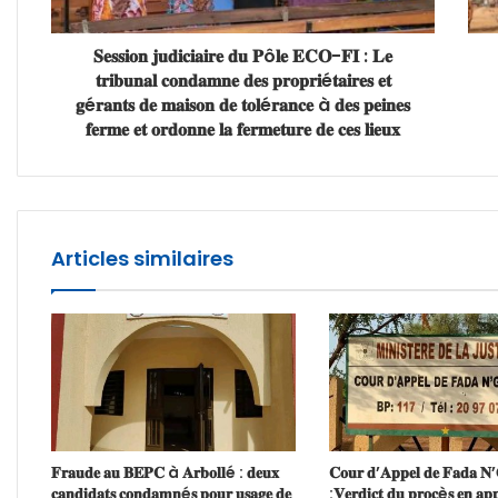
𝐒𝐞𝐬𝐬𝐢𝐨𝐧 𝐣𝐮𝐝𝐢𝐜𝐢𝐚𝐢𝐫𝐞 𝐝𝐮 𝐏ô𝐥𝐞 𝐄𝐂𝐎-𝐅𝐈 : 𝐋𝐞
𝐭𝐫𝐢𝐛𝐮𝐧𝐚𝐥 𝐜𝐨𝐧𝐝𝐚𝐦𝐧𝐞 𝐝𝐞𝐬 𝐩𝐫𝐨𝐩𝐫𝐢é𝐭𝐚𝐢𝐫𝐞𝐬 𝐞𝐭
𝐠é𝐫𝐚𝐧𝐭𝐬 𝐝𝐞 𝐦𝐚𝐢𝐬𝐨𝐧 𝐝𝐞 𝐭𝐨𝐥é𝐫𝐚𝐧𝐜𝐞 à 𝐝𝐞𝐬 𝐩𝐞𝐢𝐧𝐞𝐬
𝐟𝐞𝐫𝐦𝐞 𝐞𝐭 𝐨𝐫𝐝𝐨𝐧𝐧𝐞 𝐥𝐚 𝐟𝐞𝐫𝐦𝐞𝐭𝐮𝐫𝐞 𝐝𝐞 𝐜𝐞𝐬 𝐥𝐢𝐞𝐮𝐱
Articles similaires
𝐅𝐫𝐚𝐮𝐝𝐞 𝐚𝐮 𝐁𝐄𝐏𝐂 à 𝐀𝐫𝐛𝐨𝐥𝐥é : 𝐝𝐞𝐮𝐱
𝐂𝐨𝐮𝐫 𝐝’𝐀𝐩𝐩𝐞𝐥 𝐝𝐞 𝐅𝐚𝐝𝐚 𝐍
𝐜𝐚𝐧𝐝𝐢𝐝𝐚𝐭𝐬 𝐜𝐨𝐧𝐝𝐚𝐦𝐧é𝐬 𝐩𝐨𝐮𝐫 𝐮𝐬𝐚𝐠𝐞 𝐝𝐞
:𝐕𝐞𝐫𝐝𝐢𝐜𝐭 𝐝𝐮 𝐩𝐫𝐨𝐜è𝐬 𝐞𝐧 𝐚𝐩𝐩