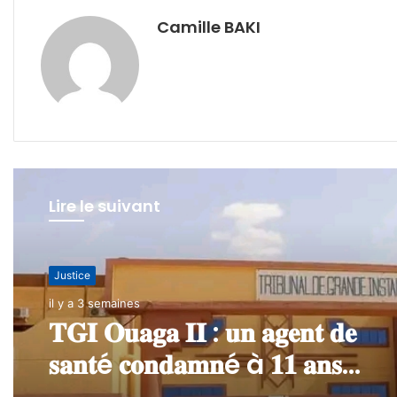
Camille BAKI
Lire le suivant
Justice
Justice
27 juin 2026
il y a 3 semaines
Burkina Faso : 22 personn
interpellées pour des fait