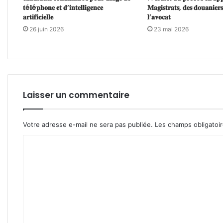
𝐭é𝐥é𝐩𝐡𝐨𝐧𝐞 𝐞𝐭 𝐝’𝐢𝐧𝐭𝐞𝐥𝐥𝐢𝐠𝐞𝐧𝐜𝐞
𝐌𝐚𝐠𝐢𝐬𝐭𝐫𝐚𝐭𝐬, 𝐝𝐞𝐬 𝐝𝐨𝐮𝐚𝐧𝐢𝐞𝐫𝐬
𝐚𝐫𝐭𝐢𝐟𝐢𝐜𝐢𝐞𝐥𝐥𝐞
𝐥’𝐚𝐯𝐨𝐜𝐚𝐭
26 juin 2026
23 mai 2026
Laisser un commentaire
Votre adresse e-mail ne sera pas publiée.
Les champs obligatoi
C
o
m
m
e
n