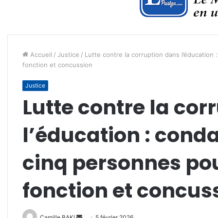
Accueil
/
Justice
/
Lutte contre la corruption dans l’éducatio
fonction et concussion
Justice
Lutte contre la cor
l’éducation : con
cinq personnes po
fonction et concus
Envoyer
Camille BAKI
5 février 2026