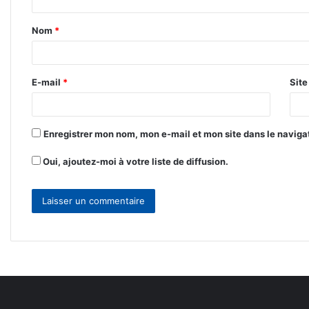
t
Nom
*
a
i
r
E-mail
*
Sit
e
*
Enregistrer mon nom, mon e-mail et mon site dans le navig
Oui, ajoutez-moi à votre liste de diffusion.