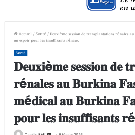
Accueil
/
Santé
/
𝐃𝐞𝐮𝐱𝐢è𝐦𝐞 𝐬𝐞𝐬𝐬𝐢𝐨𝐧 𝐝𝐞 𝐭𝐫𝐚𝐧𝐬𝐩𝐥𝐚𝐧𝐭𝐚𝐭𝐢𝐨𝐧𝐬 𝐫é𝐧𝐚𝐥𝐞𝐬 
𝐮𝐧 𝐞𝐬𝐩𝐨𝐢𝐫 𝐩𝐨𝐮𝐫 𝐥𝐞𝐬 𝐢𝐧𝐬𝐮𝐟𝐟𝐢𝐬𝐚𝐧𝐭𝐬 𝐫é𝐧𝐚𝐮𝐱
Santé
𝐃𝐞𝐮𝐱𝐢è𝐦𝐞 𝐬𝐞𝐬𝐬𝐢𝐨𝐧 𝐝𝐞 𝐭𝐫
𝐫é𝐧𝐚𝐥𝐞𝐬 𝐚𝐮 𝐁𝐮𝐫𝐤𝐢𝐧𝐚 𝐅𝐚
𝐦é𝐝𝐢𝐜𝐚𝐥 𝐚𝐮 𝐁𝐮𝐫𝐤𝐢𝐧𝐚 𝐅𝐚
𝐩𝐨𝐮𝐫 𝐥𝐞𝐬 𝐢𝐧𝐬𝐮𝐟𝐟𝐢𝐬𝐚𝐧𝐭𝐬 
Envoyer
Camille BAKI
5 février 2026