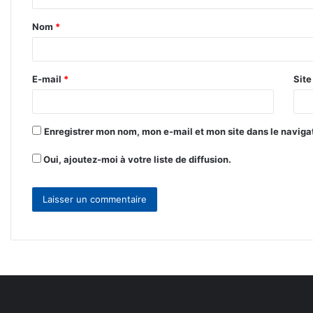
t
Nom
*
a
i
r
E-mail
*
Sit
e
*
Enregistrer mon nom, mon e-mail et mon site dans le navig
Oui, ajoutez-moi à votre liste de diffusion.