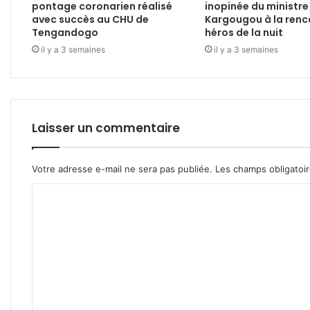
pontage coronarien réalisé
inopinée du ministre
avec succès au CHU de
Kargougou à la renc
Tengandogo
héros de la nuit
il y a 3 semaines
il y a 3 semaines
Laisser un commentaire
Votre adresse e-mail ne sera pas publiée.
Les champs obligatoi
C
o
m
m
e
n