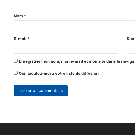
t
Nom
*
a
i
r
E-mail
*
Sit
e
*
Enregistrer mon nom, mon e-mail et mon site dans le navig
Oui, ajoutez-moi à votre liste de diffusion.