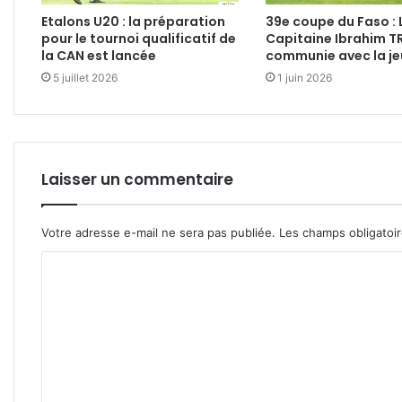
Etalons U20 : la préparation
39e coupe du Faso : 
pour le tournoi qualificatif de
Capitaine Ibrahim 
la CAN est lancée
communie avec la j
5 juillet 2026
1 juin 2026
Laisser un commentaire
Votre adresse e-mail ne sera pas publiée.
Les champs obligatoi
C
o
m
m
e
n