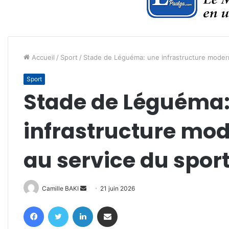
Accueil
/
Sport
/
Stade de Léguéma: une infrastructure modern
Sport
Stade de Léguéma:
infrastructure mod
au service du spor
Envoyer
Camille BAKI
21 juin 2026
un
Facebook
Twitter
Linkedin
Partager par email
courriel