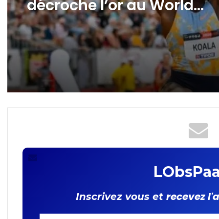
Athlétisme : Marthe Koala
décroche l’or au World
Continental Tour Silver
LObsPaa
recevez l'
Inscrivez vous et