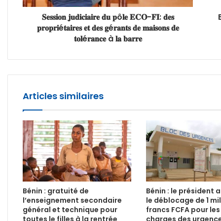
𝐒𝐞𝐬𝐬𝐢𝐨𝐧 𝐣𝐮𝐝𝐢𝐜𝐢𝐚𝐢𝐫𝐞 𝐝𝐮 𝐩ô𝐥𝐞 𝐄𝐂𝐎-𝐅𝐈: 𝐝𝐞𝐬
𝐩𝐫𝐨𝐩𝐫𝐢é𝐭𝐚𝐢𝐫𝐞𝐬 𝐞𝐭 𝐝𝐞𝐬 𝐠é𝐫𝐚𝐧𝐭𝐬 𝐝𝐞 𝐦𝐚𝐢𝐬𝐨𝐧𝐬 𝐝𝐞
𝐭𝐨𝐥é𝐫𝐚𝐧𝐜𝐞 à 𝐥𝐚 𝐛𝐚𝐫𝐫𝐞
Articles similaires
Bénin : gratuité de
Bénin : le président
l’enseignement secondaire
le déblocage de 1 mil
général et technique pour
francs FCFA pour les
toutes le filles à la rentrée
charges des urgence