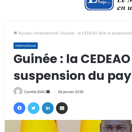
Accueil
/
International
/
Guinée : la CEDEAO lève la suspensio
International
Guinée : la CEDEAO 
suspension du pay
Envoyer
Camille BAKI
28 janvier 2026
un
Facebook
Twitter
Linkedin
Partager par email
courriel