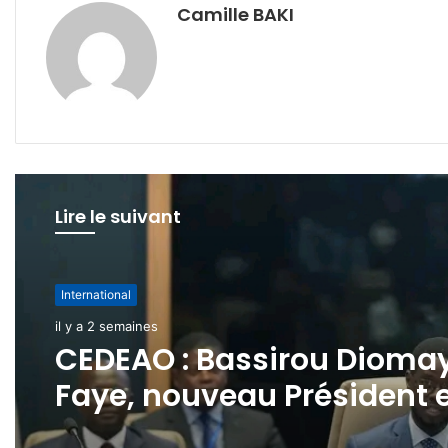
Camille BAKI
Lire le suivant
International
il y a 4 semaines
International
Consultations
il y a 2 semaines
diplomatiques
Confédération AES – Russ