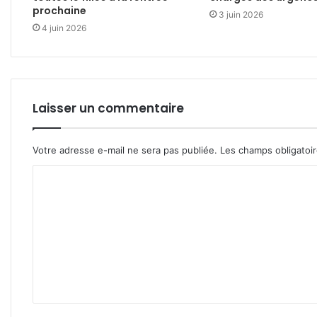
prochaine
3 juin 2026
4 juin 2026
Laisser un commentaire
Votre adresse e-mail ne sera pas publiée.
Les champs obligatoi
C
o
m
m
e
n
t