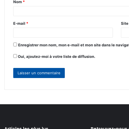
Nom
*
a
i
r
E-mail
*
Sit
e
*
Enregistrer mon nom, mon e-mail et mon site dans le navig
Oui, ajoutez-moi à votre liste de diffusion.
Articles les plus lus
Retrouvez-nous 