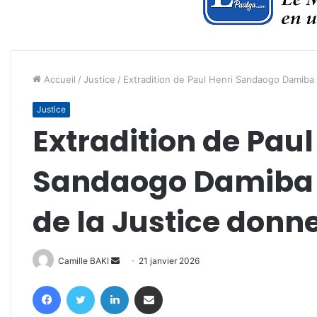
Accueil
/
Justice
/
Extradition de Paul Henri Sandaogo Damiba :
Justice
Extradition de Paul
Sandaogo Damiba :
de la Justice donne
Envoyer
Camille BAKI
21 janvier 2026
un
Facebook
Twitter
Linkedin
Partager par email
courriel