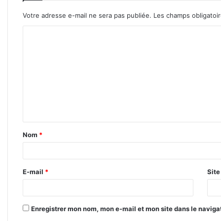
Votre adresse e-mail ne sera pas publiée.
Les champs obligatoi
C
o
m
m
e
n
t
Nom
*
a
i
r
E-mail
*
Sit
e
*
Enregistrer mon nom, mon e-mail et mon site dans le navig