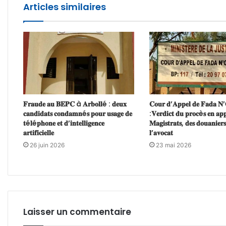
Articles similaires
𝐅𝐫𝐚𝐮𝐝𝐞 𝐚𝐮 𝐁𝐄𝐏𝐂 à 𝐀𝐫𝐛𝐨𝐥𝐥é : 𝐝𝐞𝐮𝐱
𝐂𝐨𝐮𝐫 𝐝’𝐀𝐩𝐩𝐞𝐥 𝐝𝐞 𝐅𝐚𝐝𝐚 𝐍
𝐜𝐚𝐧𝐝𝐢𝐝𝐚𝐭𝐬 𝐜𝐨𝐧𝐝𝐚𝐦𝐧é𝐬 𝐩𝐨𝐮𝐫 𝐮𝐬𝐚𝐠𝐞 𝐝𝐞
:𝐕𝐞𝐫𝐝𝐢𝐜𝐭 𝐝𝐮 𝐩𝐫𝐨𝐜è𝐬 𝐞𝐧 𝐚𝐩𝐩
𝐭é𝐥é𝐩𝐡𝐨𝐧𝐞 𝐞𝐭 𝐝’𝐢𝐧𝐭𝐞𝐥𝐥𝐢𝐠𝐞𝐧𝐜𝐞
𝐌𝐚𝐠𝐢𝐬𝐭𝐫𝐚𝐭𝐬, 𝐝𝐞𝐬 𝐝𝐨𝐮𝐚𝐧𝐢𝐞𝐫𝐬
𝐚𝐫𝐭𝐢𝐟𝐢𝐜𝐢𝐞𝐥𝐥𝐞
𝐥’𝐚𝐯𝐨𝐜𝐚𝐭
26 juin 2026
23 mai 2026
Laisser un commentaire