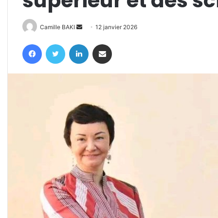
supérieur et des s
Envoyer
Camille BAKI
12 janvier 2026
un
Facebook
Twitter
Linkedin
Partager par email
courriel