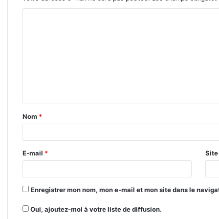
C
o
m
m
e
n
t
Nom
*
a
i
r
E-mail
*
Sit
e
*
Enregistrer mon nom, mon e-mail et mon site dans le navig
Oui, ajoutez-moi à votre liste de diffusion.