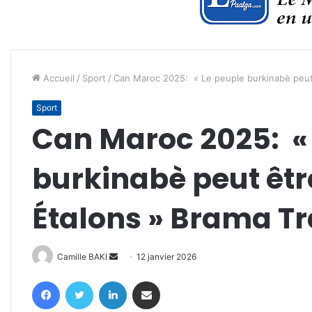
Accueil
/
Sport
/
Can Maroc 2025: « Le peuple burkinabè peut 
Sport
Can Maroc 2025: «
burkinabè peut être
Étalons » Brama T
Envoyer
Camille BAKI
12 janvier 2026
un
Facebook
Twitter
Linkedin
Partager par email
courriel