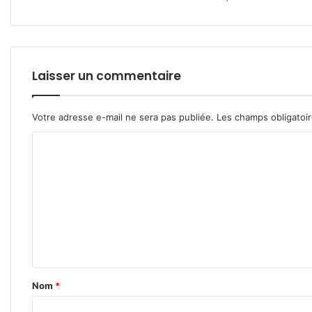
Laisser un commentaire
Votre adresse e-mail ne sera pas publiée.
Les champs obligatoi
C
o
m
m
e
n
t
Nom
*
a
i