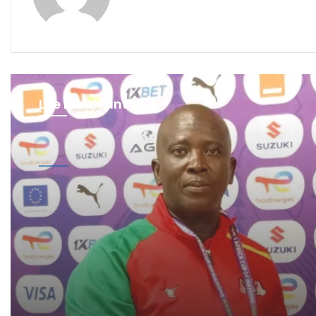
Lire le suivant
Sport
il y a 4 jours
Can féminine : les Étalons
Dames prêtes à défier
l’Afrique du Sud avec
ambition