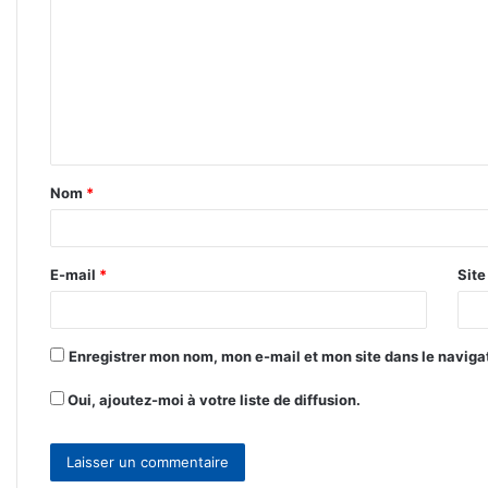
o
m
m
e
n
t
Nom
*
a
i
r
E-mail
*
Sit
e
*
Enregistrer mon nom, mon e-mail et mon site dans le navig
Oui, ajoutez-moi à votre liste de diffusion.