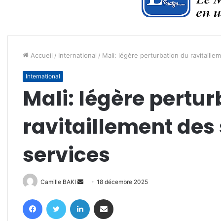
Accueil
/
International
/
Mali: légère perturbation du ravitaille
International
Mali: légère pertur
ravitaillement des
services
Envoyer
Camille BAKI
18 décembre 2025
un
Facebook
Twitter
Linkedin
Partager par email
courriel