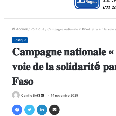
Accueil
/
Politique
/
𝐂𝐚𝐦𝐩𝐚𝐠𝐧𝐞 𝐧𝐚𝐭𝐢𝐨𝐧𝐚𝐥𝐞 « 𝐃ɛ𝐦ɛ 𝐒𝐢𝐫𝐚 » : 𝐥𝐚 𝐯𝐨𝐢𝐞 𝐝𝐞 
Politique
𝐂𝐚𝐦𝐩𝐚𝐠𝐧𝐞 𝐧𝐚𝐭𝐢𝐨𝐧𝐚𝐥𝐞 
𝐯𝐨𝐢𝐞 𝐝𝐞 𝐥𝐚 𝐬𝐨𝐥𝐢𝐝𝐚𝐫𝐢𝐭é 𝐩𝐚
𝐅𝐚𝐬𝐨
Envoyer
Camille BAKI
14 novembre 2025
un
Facebook
Twitter
Linkedin
Partager par email
courriel