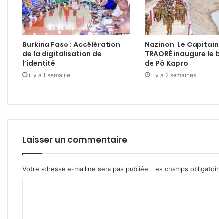
Burkina Faso : Accélération
Nazinon: Le Capitain
de la digitalisation de
TRAORÉ inaugure le 
l’identité
de Pô Kapro
il y a 1 semaine
il y a 2 semaines
Laisser un commentaire
Votre adresse e-mail ne sera pas publiée.
Les champs obligatoi
C
o
m