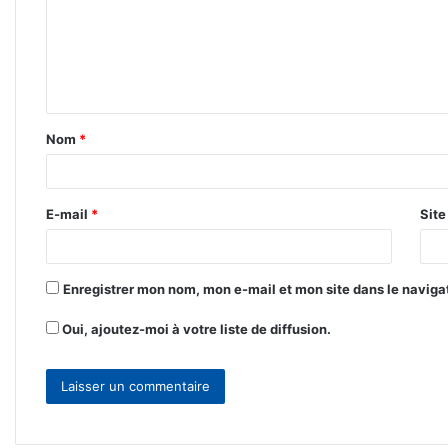
m
e
n
t
Nom
*
a
i
r
E-mail
*
Sit
e
*
Enregistrer mon nom, mon e-mail et mon site dans le navig
Oui, ajoutez-moi à votre liste de diffusion.