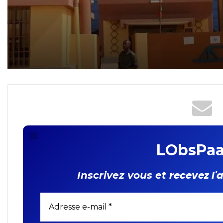
présumés de proxénétis
𝐓𝐆𝐈 𝐎𝐮𝐚𝐠𝐚 𝐈𝐈 : 𝐮𝐧 𝐚𝐠𝐞𝐧𝐭 𝐝𝐞
𝐬𝐚𝐧𝐭é 𝐜𝐨𝐧𝐝𝐚𝐦𝐧é à 𝟏𝟏 𝐚𝐧𝐬
𝐝’𝐞𝐦𝐩𝐫𝐢𝐬𝐨𝐧𝐧𝐞𝐦𝐞𝐧𝐭 𝐩𝐨𝐮𝐫 𝐯𝐢𝐨𝐥
𝐚𝐠𝐠𝐫𝐚𝐯é 𝐬𝐮𝐫 𝐮𝐧𝐞 𝐟𝐞𝐦𝐦𝐞 𝐞𝐧𝐜𝐞𝐢𝐧
LObsPaa
recevez l'
Inscrivez vous et