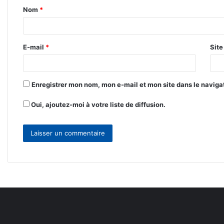
Nom
*
a
i
r
E-mail
*
Sit
e
*
Enregistrer mon nom, mon e-mail et mon site dans le navig
Oui, ajoutez-moi à votre liste de diffusion.