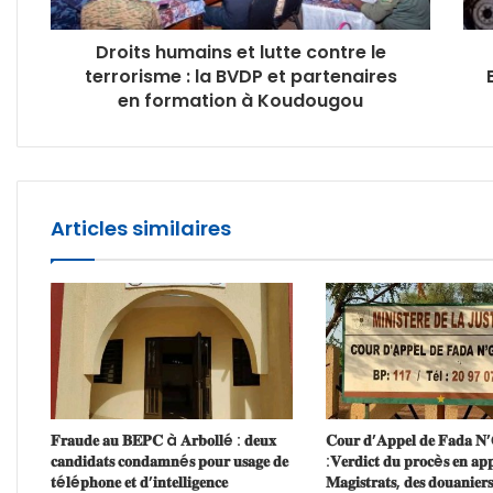
Droits humains et lutte contre le
terrorisme : la BVDP et partenaires
en formation à Koudougou
Articles similaires
𝐅𝐫𝐚𝐮𝐝𝐞 𝐚𝐮 𝐁𝐄𝐏𝐂 à 𝐀𝐫𝐛𝐨𝐥𝐥é : 𝐝𝐞𝐮𝐱
𝐂𝐨𝐮𝐫 𝐝’𝐀𝐩𝐩𝐞𝐥 𝐝𝐞 𝐅𝐚𝐝𝐚 𝐍
𝐜𝐚𝐧𝐝𝐢𝐝𝐚𝐭𝐬 𝐜𝐨𝐧𝐝𝐚𝐦𝐧é𝐬 𝐩𝐨𝐮𝐫 𝐮𝐬𝐚𝐠𝐞 𝐝𝐞
:𝐕𝐞𝐫𝐝𝐢𝐜𝐭 𝐝𝐮 𝐩𝐫𝐨𝐜è𝐬 𝐞𝐧 𝐚𝐩𝐩
𝐭é𝐥é𝐩𝐡𝐨𝐧𝐞 𝐞𝐭 𝐝’𝐢𝐧𝐭𝐞𝐥𝐥𝐢𝐠𝐞𝐧𝐜𝐞
𝐌𝐚𝐠𝐢𝐬𝐭𝐫𝐚𝐭𝐬, 𝐝𝐞𝐬 𝐝𝐨𝐮𝐚𝐧𝐢𝐞𝐫𝐬