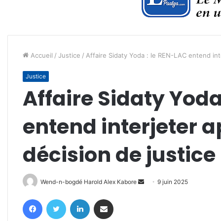
Accueil
/
Justice
/
Affaire Sidaty Yoda : le REN-LAC entend inte
Justice
Affaire Sidaty Yoda
entend interjeter a
décision de justice
Envoyer
Wend-n-bogdé Harold Alex Kabore
9 juin 2025
un
Facebook
Twitter
Linkedin
Partager par email
courriel