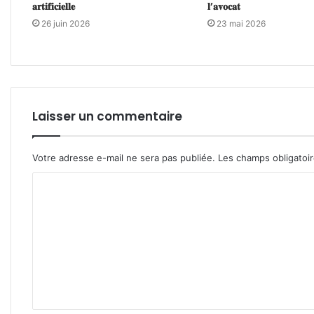
𝐚𝐫𝐭𝐢𝐟𝐢𝐜𝐢𝐞𝐥𝐥𝐞
𝐥’𝐚𝐯𝐨𝐜𝐚𝐭
26 juin 2026
23 mai 2026
Laisser un commentaire
Votre adresse e-mail ne sera pas publiée.
Les champs obligatoi
C
o
m
m
e
n
t