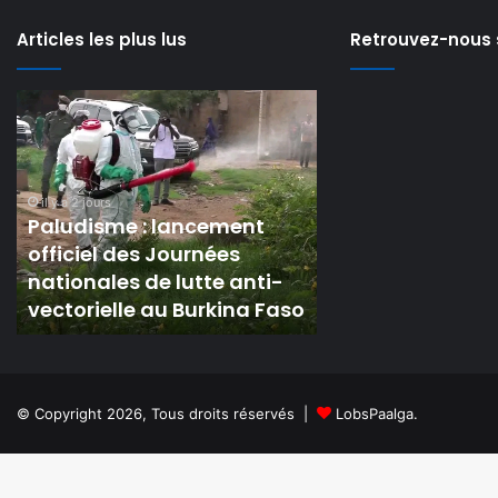
Articles les plus lus
Retrouvez-nous 
Paludisme
Transformation
:
numérique
lancement
:
officiel
le
des
ministère
il y a 2 jours
il y a 2 jours
Journées
de
Paludisme : lancement
Transformation
nationales
la
officiel des Journées
numérique : le m
de
Santé
nationales de lutte anti-
la Santé lance e
lutte
lance
vectorielle au Burkina Faso
AGREMENT-MS
anti-
e-
vectorielle
AGREMENT-
au
MS
Burkina
Faso
© Copyright 2026, Tous droits réservés |
LobsPaalga.