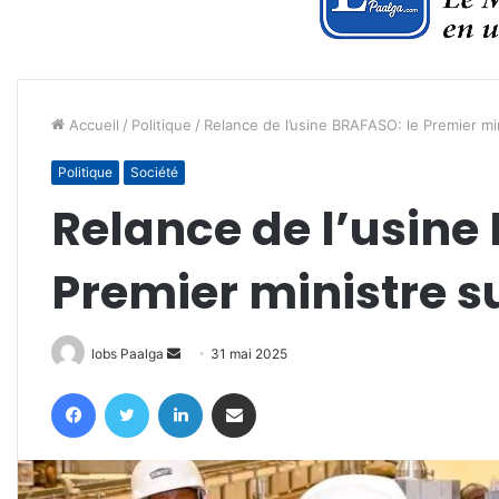
Accueil
/
Politique
/
Relance de l’usine BRAFASO: le Premier min
Politique
Société
Relance de l’usine
Premier ministre su
Envoyer
lobs Paalga
31 mai 2025
un
Facebook
Twitter
Linkedin
Partager par email
courriel