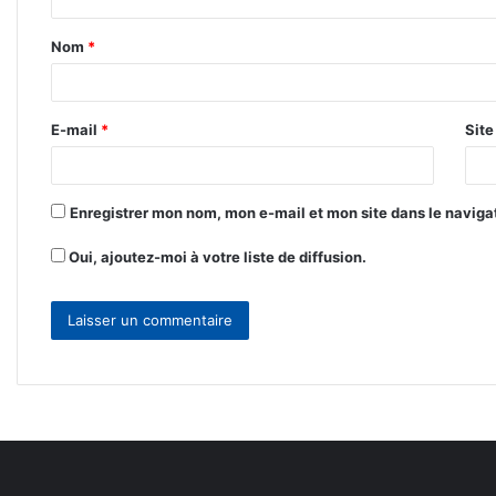
t
Nom
*
a
i
r
E-mail
*
Sit
e
*
Enregistrer mon nom, mon e-mail et mon site dans le navig
Oui, ajoutez-moi à votre liste de diffusion.