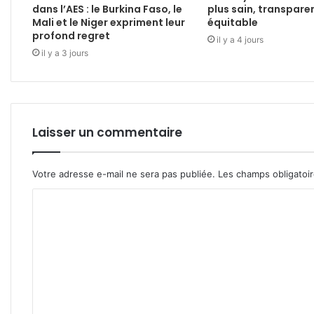
dans l’AES : le Burkina Faso, le
plus sain, transpare
Mali et le Niger expriment leur
équitable
profond regret
il y a 4 jours
il y a 3 jours
Laisser un commentaire
Votre adresse e-mail ne sera pas publiée.
Les champs obligatoi
C
o
m
m
e
n