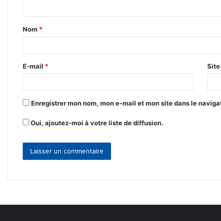
n
t
Nom
*
a
i
r
E-mail
*
Sit
e
*
Enregistrer mon nom, mon e-mail et mon site dans le navig
Oui, ajoutez-moi à votre liste de diffusion.