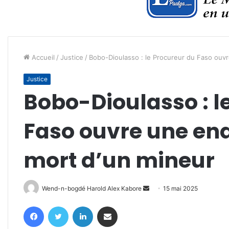
Accueil
/
Justice
/
Bobo-Dioulasso : le Procureur du Faso ouvr
Justice
Bobo-Dioulasso : l
Faso ouvre une enq
mort d’un mineur
Envoyer
Wend-n-bogdé Harold Alex Kabore
15 mai 2025
un
Facebook
Twitter
Linkedin
Partager par email
courriel