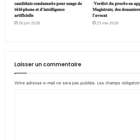
𝐜𝐚𝐧𝐝𝐢𝐝𝐚𝐭𝐬 𝐜𝐨𝐧𝐝𝐚𝐦𝐧é𝐬 𝐩𝐨𝐮𝐫 𝐮𝐬𝐚𝐠𝐞 𝐝𝐞
:𝐕𝐞𝐫𝐝𝐢𝐜𝐭 𝐝𝐮 𝐩𝐫𝐨𝐜è𝐬 𝐞𝐧 𝐚𝐩𝐩
𝐭é𝐥é𝐩𝐡𝐨𝐧𝐞 𝐞𝐭 𝐝’𝐢𝐧𝐭𝐞𝐥𝐥𝐢𝐠𝐞𝐧𝐜𝐞
𝐌𝐚𝐠𝐢𝐬𝐭𝐫𝐚𝐭𝐬, 𝐝𝐞𝐬 𝐝𝐨𝐮𝐚𝐧𝐢𝐞𝐫𝐬
𝐚𝐫𝐭𝐢𝐟𝐢𝐜𝐢𝐞𝐥𝐥𝐞
𝐥’𝐚𝐯𝐨𝐜𝐚𝐭
26 juin 2026
23 mai 2026
Laisser un commentaire
Votre adresse e-mail ne sera pas publiée.
Les champs obligatoi
C
o
m
m
e