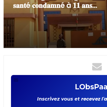
Burkina Faso : 22 personn
interpellées pour des fait
présumés de proxénétis
𝐓𝐆𝐈 𝐎𝐮𝐚𝐠𝐚 𝐈𝐈 : 𝐮𝐧 𝐚𝐠𝐞𝐧𝐭 𝐝𝐞
𝐬𝐚𝐧𝐭é 𝐜𝐨𝐧𝐝𝐚𝐦𝐧é à 𝟏𝟏 𝐚𝐧𝐬
𝐝’𝐞𝐦𝐩𝐫𝐢𝐬𝐨𝐧𝐧𝐞𝐦𝐞𝐧𝐭 𝐩𝐨𝐮𝐫 𝐯𝐢𝐨𝐥
𝐚𝐠𝐠𝐫𝐚𝐯é 𝐬𝐮𝐫 𝐮𝐧𝐞 𝐟𝐞𝐦𝐦𝐞 𝐞𝐧𝐜𝐞𝐢𝐧
LObsPaa
recevez l'
Inscrivez vous et