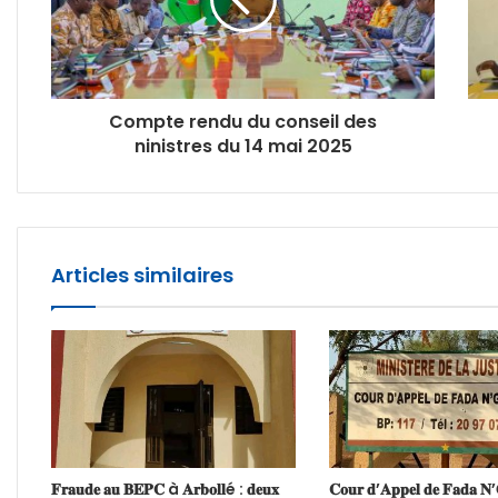
Compte rendu du conseil des
ninistres du 14 mai 2025
Articles similaires
𝐅𝐫𝐚𝐮𝐝𝐞 𝐚𝐮 𝐁𝐄𝐏𝐂 à 𝐀𝐫𝐛𝐨𝐥𝐥é : 𝐝𝐞𝐮𝐱
𝐂𝐨𝐮𝐫 𝐝’𝐀𝐩𝐩𝐞𝐥 𝐝𝐞 𝐅𝐚𝐝𝐚 𝐍