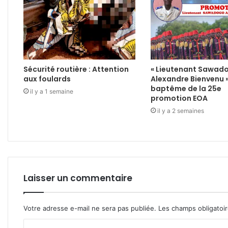
Sécurité routière : Attention
« Lieutenant Sawad
aux foulards
Alexandre Bienvenu 
baptême de la 25e
il y a 1 semaine
promotion EOA
il y a 2 semaines
Laisser un commentaire
Votre adresse e-mail ne sera pas publiée.
Les champs obligatoi
C