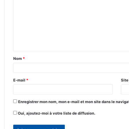
o
m
m
e
n
t
Nom
*
a
i
r
E-mail
*
Sit
e
*
Enregistrer mon nom, mon e-mail et mon site dans le navig
Oui, ajoutez-moi à votre liste de diffusion.