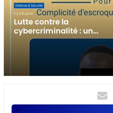
Defense & Sécurité
Defense & Sécurité
il y a 1 semaine
il y a 5 jours
(pas de titre)
Lutte contre la
cybercriminalité : un
revendeur de cartes SIM
interpellé !