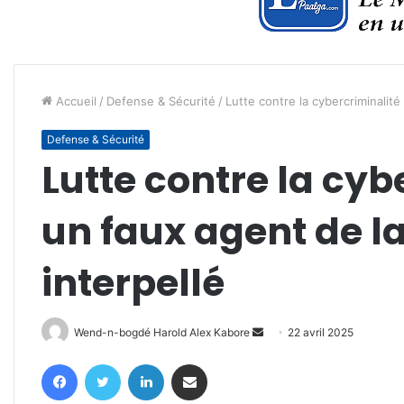
Accueil
/
Defense & Sécurité
/
Lutte contre la cybercriminalité
Defense & Sécurité
Lutte contre la cyb
un faux agent de l
interpellé
Envoyer
Wend-n-bogdé Harold Alex Kabore
22 avril 2025
un
Facebook
Twitter
Linkedin
Partager par email
courriel