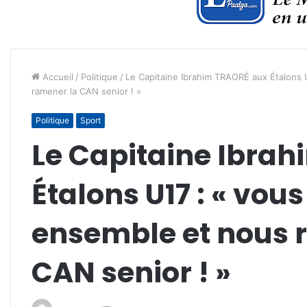
Accueil
/
Politique
/
Le Capitaine Ibrahim TRAORÉ aux Étalons 
ramener la CAN senior ! »
Politique
Sport
Le Capitaine Ibra
Étalons U17 : « vou
ensemble et nous 
CAN senior ! »