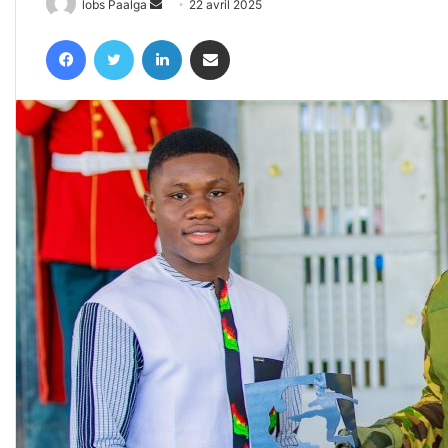
Envoyer
lobs Paalga
22 avril 2025
un
Facebook
Twitter
Linkedin
Partager par email
courriel