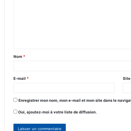
o
m
m
e
n
t
Nom
*
a
i
r
E-mail
*
Sit
e
*
Enregistrer mon nom, mon e-mail et mon site dans le navig
Oui, ajoutez-moi à votre liste de diffusion.