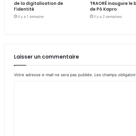
de la digitalisation de
TRAORÉ inaugure le 
l’identité
de Pô Kapro
il y a 1 semaine
il y a 2 semaines
Laisser un commentaire
Votre adresse e-mail ne sera pas publiée.
Les champs obligatoi
C
o
m
m
e
n