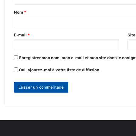
t
Nom
*
a
i
r
E-mail
*
Sit
e
*
Enregistrer mon nom, mon e-mail et mon site dans le navig
Oui, ajoutez-moi à votre liste de diffusion.