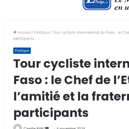
Accueil
/
Politique
/
Tour cycliste international du Faso : le Chef
participants
Politique
Tour cycliste inter
Faso : le Chef de l’
l’amitié et la frate
participants
Envoyer
Camille BAKI
4 novembre 2024