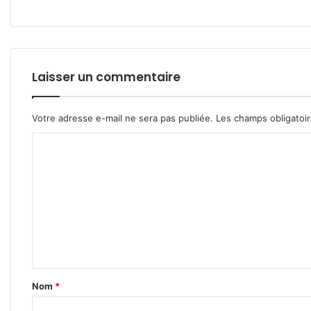
Laisser un commentaire
Votre adresse e-mail ne sera pas publiée.
Les champs obligatoi
C
o
m
m
e
n
t
Nom
*
a
i