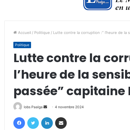
Accueil
/
Politique
/
Lutte contre la corruption :” l’heure de la 
Politique
Lutte contre la corr
l’heure de la sensib
passée” capitaine 
Envoyer
lobs Paalga
4 novembre 2024
un
Facebook
Twitter
Linkedin
Partager par email
courriel