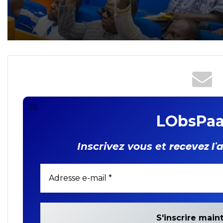
Nations Unies et un
Représentant résident du
FIDA
LObsPaa
recevez l'
Inscrivez vous et