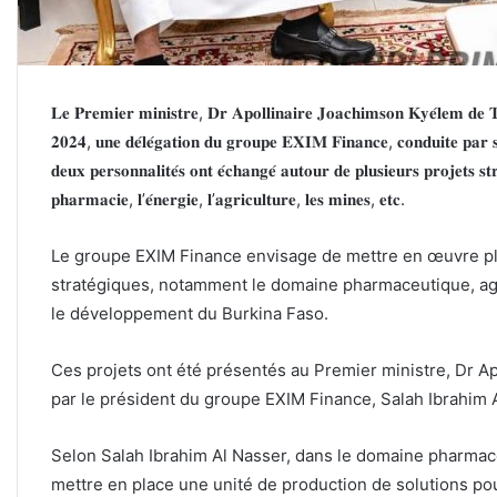
𝐋𝐞 𝐏𝐫𝐞𝐦𝐢𝐞𝐫 𝐦𝐢𝐧𝐢𝐬𝐭𝐫𝐞, 𝐃𝐫 𝐀𝐩𝐨𝐥𝐥𝐢𝐧𝐚𝐢𝐫𝐞 𝐉𝐨𝐚𝐜𝐡𝐢𝐦𝐬𝐨𝐧 𝐊𝐲𝐞́𝐥𝐞𝐦 𝐝𝐞 𝐓
𝟐𝟎𝟐𝟒, 𝐮𝐧𝐞 𝐝𝐞́𝐥𝐞́𝐠𝐚𝐭𝐢𝐨𝐧 𝐝𝐮 𝐠𝐫𝐨𝐮𝐩𝐞 𝐄𝐗𝐈𝐌
𝐅𝐢𝐧𝐚𝐧𝐜𝐞, 𝐜𝐨𝐧𝐝𝐮𝐢𝐭𝐞 𝐩𝐚𝐫 
𝐝𝐞𝐮𝐱 𝐩𝐞𝐫𝐬𝐨𝐧𝐧𝐚𝐥𝐢𝐭𝐞́𝐬 𝐨𝐧𝐭 𝐞́𝐜𝐡𝐚𝐧𝐠𝐞́ 𝐚𝐮𝐭𝐨𝐮𝐫 𝐝𝐞 𝐩𝐥𝐮𝐬𝐢𝐞𝐮𝐫𝐬 𝐩𝐫𝐨𝐣𝐞𝐭𝐬 𝐬
𝐩𝐡𝐚𝐫𝐦𝐚𝐜𝐢𝐞, 𝐥’𝐞́𝐧𝐞𝐫𝐠𝐢𝐞, 𝐥’𝐚𝐠𝐫𝐢𝐜𝐮𝐥𝐭𝐮𝐫𝐞, 𝐥𝐞𝐬 𝐦𝐢𝐧𝐞𝐬, 𝐞𝐭𝐜.
Le groupe EXIM Finance envisage de mettre en œuvre plu
stratégiques, notamment le domaine pharmaceutique, ag
le développement du Burkina Faso.
Ces projets ont été présentés au Premier ministre, Dr 
par le président du groupe EXIM Finance, Salah Ibrahim 
Selon Salah Ibrahim Al Nasser, dans le domaine pharmac
mettre en place une unité de production de solutions pou