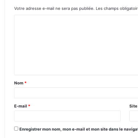
Votre adresse e-mail ne sera pas publiée.
Les champs obligatoi
C
o
m
m
e
n
t
Nom
*
a
i
r
E-mail
*
Sit
e
*
Enregistrer mon nom, mon e-mail et mon site dans le navig