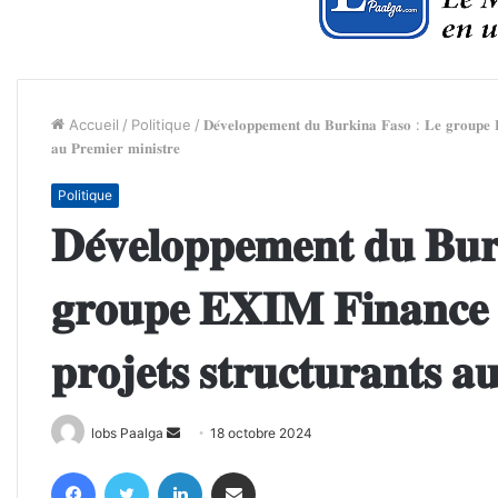
Accueil
/
Politique
/
𝐃𝐞́𝐯𝐞𝐥𝐨𝐩𝐩𝐞𝐦𝐞𝐧𝐭 𝐝𝐮 𝐁𝐮𝐫𝐤𝐢𝐧𝐚 𝐅𝐚𝐬𝐨 : 𝐋𝐞 𝐠𝐫𝐨𝐮𝐩𝐞 𝐄𝐗
𝐚𝐮 𝐏𝐫𝐞𝐦𝐢𝐞𝐫 𝐦𝐢𝐧𝐢𝐬𝐭𝐫𝐞
Politique
𝐃𝐞́𝐯𝐞𝐥𝐨𝐩𝐩𝐞𝐦𝐞𝐧𝐭 𝐝𝐮 𝐁𝐮𝐫
𝐠𝐫𝐨𝐮𝐩𝐞 𝐄𝐗𝐈𝐌 𝐅𝐢𝐧𝐚𝐧𝐜𝐞 𝐩
𝐩𝐫𝐨𝐣𝐞𝐭𝐬 𝐬𝐭𝐫𝐮𝐜𝐭𝐮𝐫𝐚𝐧𝐭𝐬 𝐚
Envoyer
lobs Paalga
18 octobre 2024
un
Facebook
Twitter
Linkedin
Partager par email
courriel