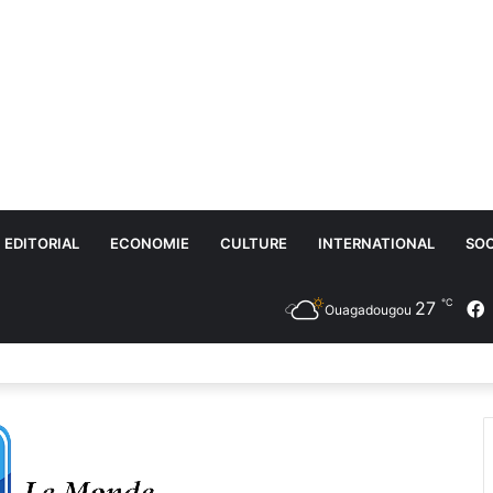
EDITORIAL
ECONOMIE
CULTURE
INTERNATIONAL
SOC
℃
27
Ouagadougou
umérique : le ministère de la Santé lance e-AGREMENT-MS