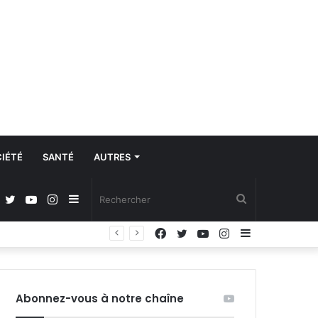
IÉTÉ
SANTÉ
AUTRES
Facebook
Twitter
YouTube
Instagram
Sidebar
Rechercher
Facebook
Twitter
YouTube
Instagram
Sidebar
(barre
(barre
latérale)
latérale)
Abonnez-vous à notre chaîne