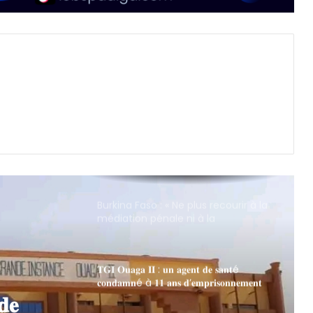
Burkina Faso : « Ne plus recourir à la
médiation pénale ni à la
composition pénale dans les
procédures portant sur des faits de
viol commis sur un mineur. »
𝐓𝐆𝐈 𝐎𝐮𝐚𝐠𝐚 𝐈𝐈 : 𝐮𝐧 𝐚𝐠𝐞𝐧𝐭 𝐝𝐞 𝐬𝐚𝐧𝐭é
𝐜𝐨𝐧𝐝𝐚𝐦𝐧é à 𝟏𝟏 𝐚𝐧𝐬 𝐝’𝐞𝐦𝐩𝐫𝐢𝐬𝐨𝐧𝐧𝐞𝐦𝐞𝐧𝐭
𝐩𝐨𝐮𝐫 𝐯𝐢𝐨𝐥 𝐚𝐠𝐠𝐫𝐚𝐯é 𝐬𝐮𝐫 𝐮𝐧𝐞 𝐟𝐞𝐦𝐦𝐞
𝐞𝐧𝐜𝐞𝐢𝐧𝐭𝐞