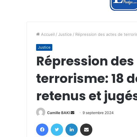
Accueil
/
Justice
/
Répression des actes de terrori
Justice
Répression des
terrorisme: 18 d
retenus et jugé
Envoyer
Camille BAKI
9 septembre 2024
un
Facebook
Twitter
Linkedin
Partager par email
courriel