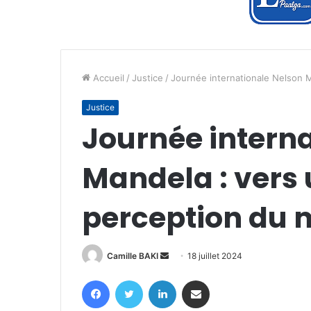
Accueil
/
Justice
/
Journée internationale Nelson M
Justice
Journée intern
Mandela : vers 
perception du m
Envoyer
Camille BAKI
18 juillet 2024
un
Facebook
Twitter
Linkedin
Partager par email
courriel