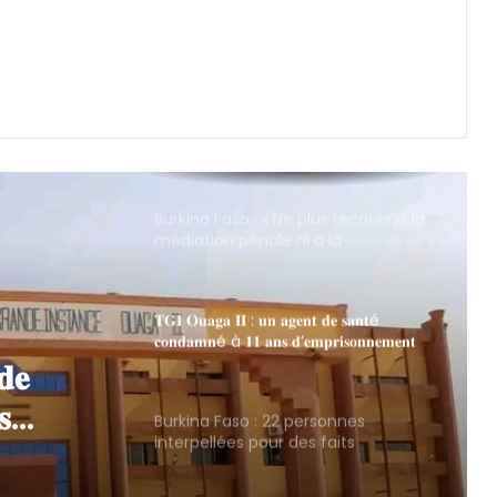
Burkina Faso : « Ne plus recourir à la
médiation pénale ni à la
composition pénale dans les
procédures portant sur des faits de
viol commis sur un mineur. »
𝐓𝐆𝐈 𝐎𝐮𝐚𝐠𝐚 𝐈𝐈 : 𝐮𝐧 𝐚𝐠𝐞𝐧𝐭 𝐝𝐞 𝐬𝐚𝐧𝐭é
𝐜𝐨𝐧𝐝𝐚𝐦𝐧é à 𝟏𝟏 𝐚𝐧𝐬 𝐝’𝐞𝐦𝐩𝐫𝐢𝐬𝐨𝐧𝐧𝐞𝐦𝐞𝐧𝐭
𝐩𝐨𝐮𝐫 𝐯𝐢𝐨𝐥 𝐚𝐠𝐠𝐫𝐚𝐯é 𝐬𝐮𝐫 𝐮𝐧𝐞 𝐟𝐞𝐦𝐦𝐞
rsonnes
𝐞𝐧𝐜𝐞𝐢𝐧𝐭𝐞
 faits
Burkina Faso : 22 personnes
interpellées pour des faits
étisme
présumés de proxénétisme