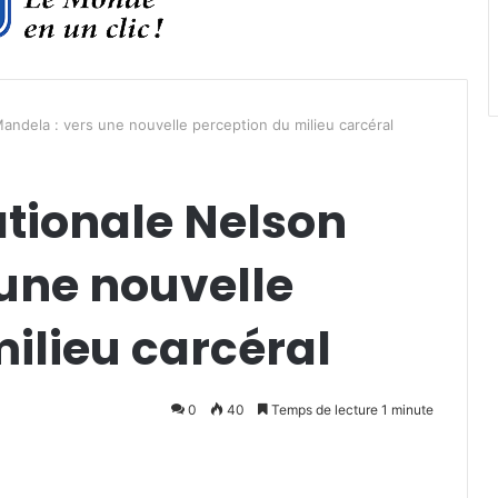
andela : vers une nouvelle perception du milieu carcéral
ationale Nelson
une nouvelle
ilieu carcéral
0
40
Temps de lecture 1 minute