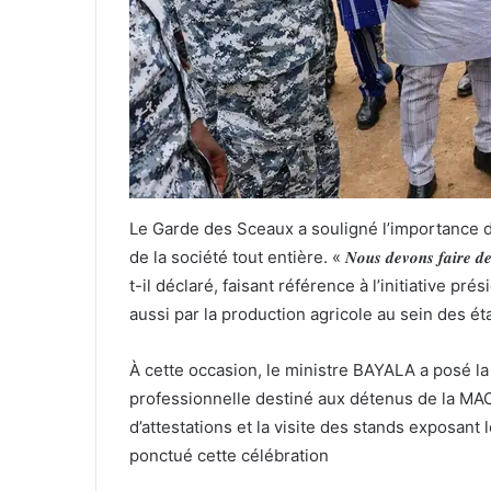
Le Garde des Sceaux a souligné l’importance d
de la société tout entière. « 𝑵𝒐𝒖𝒔 𝒅𝒆𝒗𝒐𝒏𝒔 𝒇𝒂𝒊𝒓𝒆 𝒅𝒆 𝒏𝒐𝒔 𝒑
t-il déclaré, faisant référence à l’initiative pr
aussi par la production agricole au sein des ét
À cette occasion, le ministre BAYALA a posé la
professionnelle destiné aux détenus de la MAC
d’attestations et la visite des stands exposan
ponctué cette célébration