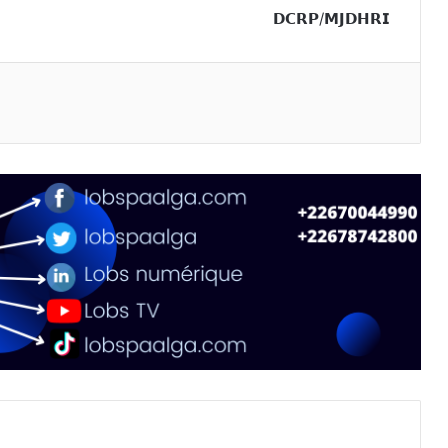
𝗗𝗖𝗥𝗣/𝗠𝗝𝗗𝗛𝗥𝗜
primer