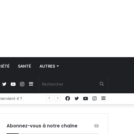
IÉTÉ
SANTÉ
AUTRES
Facebook
Twitter
YouTube
Instagram
Sidebar
Rechercher
Facebook
Twitter
YouTube
Instagram
Sidebar
Régulation de la communication et protection des données à caractère personnel : les députés adoptent la loi organique
(barre
(barre
latérale)
latérale)
Abonnez-vous à notre chaîne