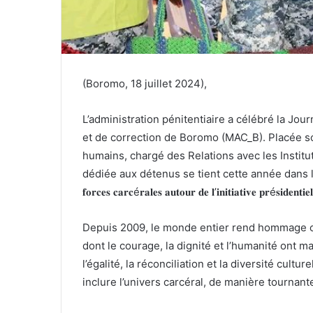
(Boromo, 18 juillet 2024),
L’administration pénitentiaire a célébré la Jou
et de correction de Boromo (MAC_B). Placée sou
humains, chargé des Relations avec les Instit
dédiée aux détenus se tient cette année dans la cité d
𝐟𝐨𝐫𝐜𝐞𝐬 𝐜𝐚𝐫𝐜é𝐫𝐚𝐥𝐞𝐬 𝐚𝐮𝐭𝐨𝐮𝐫 𝐝𝐞 𝐥’𝐢𝐧𝐢𝐭𝐢𝐚𝐭𝐢𝐯𝐞 𝐩𝐫é𝐬𝐢𝐝𝐞𝐧𝐭𝐢𝐞
Depuis 2009, le monde entier rend hommage c
dont le courage, la dignité et l’humanité ont m
l’égalité, la réconciliation et la diversité cult
inclure l’univers carcéral, de manière tournant