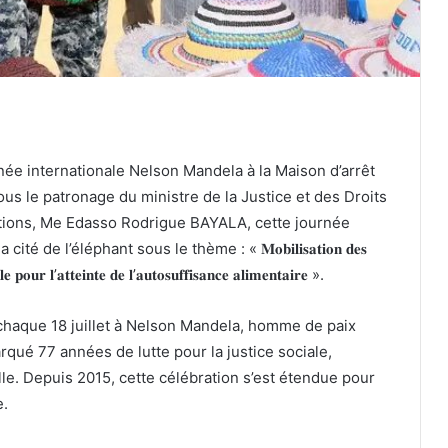
rnée internationale Nelson Mandela à la Maison d’arrêt
s le patronage du ministre de la Justice et des Droits
utions, Me Edasso Rodrigue BAYALA, cette journée
e l’éléphant sous le thème : « 𝐌𝐨𝐛𝐢𝐥𝐢𝐬𝐚𝐭𝐢𝐨𝐧 𝐝𝐞𝐬
𝐥𝐞 𝐩𝐨𝐮𝐫 𝐥’𝐚𝐭𝐭𝐞𝐢𝐧𝐭𝐞 𝐝𝐞 𝐥’𝐚𝐮𝐭𝐨𝐬𝐮𝐟𝐟𝐢𝐬𝐚𝐧𝐜𝐞 𝐚𝐥𝐢𝐦𝐞𝐧𝐭𝐚𝐢𝐫𝐞 ».
haque 18 juillet à Nelson Mandela, homme de paix
arqué 77 années de lutte pour la justice sociale,
urelle. Depuis 2015, cette célébration s’est étendue pour
e.