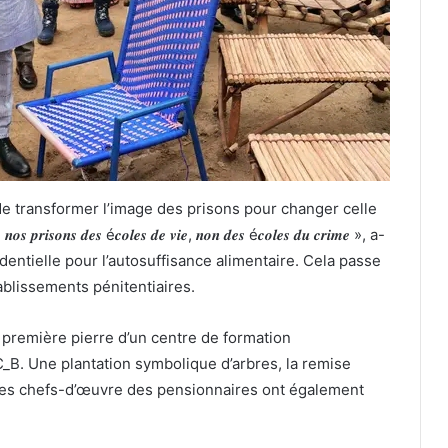
e transformer l’image des prisons pour changer celle
𝒊𝒔𝒐𝒏𝒔 𝒅𝒆𝒔 é𝒄𝒐𝒍𝒆𝒔 𝒅𝒆 𝒗𝒊𝒆, 𝒏𝒐𝒏 𝒅𝒆𝒔 é𝒄𝒐𝒍𝒆𝒔 𝒅𝒖 𝒄𝒓𝒊𝒎𝒆 », a-
ésidentielle pour l’autosuffisance alimentaire. Cela passe
ablissements pénitentiaires.
 première pierre d’un centre de formation
_B. Une plantation symbolique d’arbres, la remise
t les chefs-d’œuvre des pensionnaires ont également