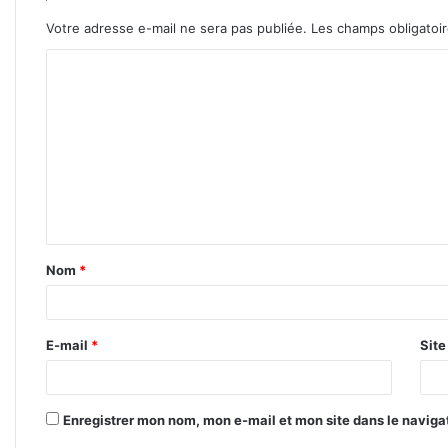
Votre adresse e-mail ne sera pas publiée.
Les champs obligatoi
C
o
m
m
e
n
t
Nom
*
a
i
r
E-mail
*
Sit
e
*
Enregistrer mon nom, mon e-mail et mon site dans le navig