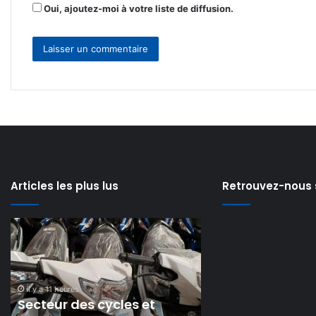
Oui, ajoutez-moi à votre liste de diffusion.
Articles les plus lus
Retrouvez-nous 
Secteur
Personne
des
malade
cycles
et
et
sans
il y a 2 jours
motocycles
ressources
Personne malad
il y a 11 heures
:
:
Secteur des cycles et
ressources : co
vers
comment