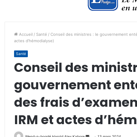
Accueil
/
Santé
/
Conseil des ministres : le gouvernement enté
actes d’hémodialyse)
Santé
Conseil des ministre
gouvernement enté
des frais d’examen
IRM et actes d’hé
Envoyer
Wend-n-bogdé Harold Alex Kabore
13 mars 2024