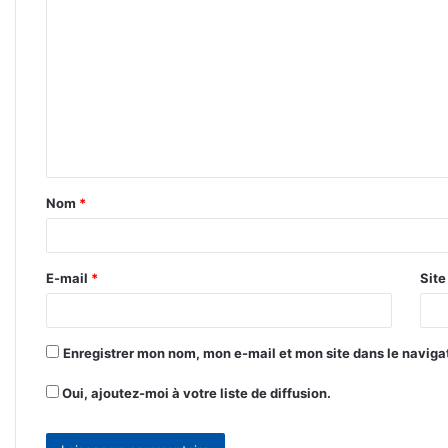
o
m
m
e
n
t
Nom
*
a
i
r
E-mail
*
Sit
e
*
Enregistrer mon nom, mon e-mail et mon site dans le navig
Oui, ajoutez-moi à votre liste de diffusion.