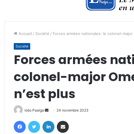
Accueil
/
Société
/
Forces armées nationales: le colonel-major
Société
Forces armées nati
colonel-major Ome
n’est plus
Envoyer
lobs Paalga
24 novembre 2023
un
Facebook
Twitter
Linkedin
Partager par email
courriel