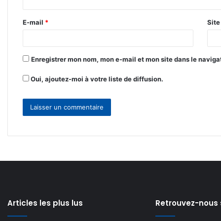
i
r
E-mail
*
Sit
e
*
Enregistrer mon nom, mon e-mail et mon site dans le navig
Oui, ajoutez-moi à votre liste de diffusion.
Articles les plus lus
Retrouvez-nous 