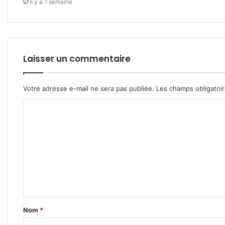
il y a 1 semaine
Laisser un commentaire
Votre adresse e-mail ne sera pas publiée.
Les champs obligatoi
C
o
m
m
e
n
t
Nom
*
a