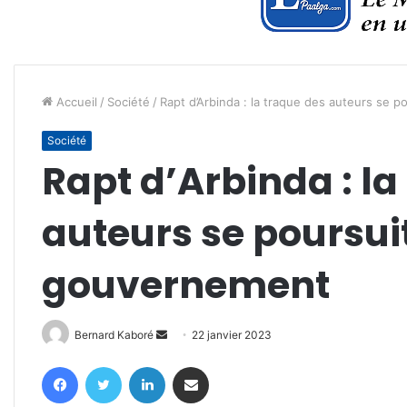
Accueil
/
Société
/
Rapt d’Arbinda : la traque des auteurs se 
Société
Rapt d’Arbinda : la
auteurs se poursuit
gouvernement
Envoyer
Bernard Kaboré
22 janvier 2023
un
Facebook
Twitter
Linkedin
Partager par email
courriel