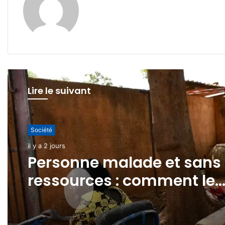
Lire le suivant
Société
Société
il y a 2 jours
il y a 6 jours
Personne malade et sans
ressources : comment le
Ministère de la Famille et
Réhabilitation du barrage