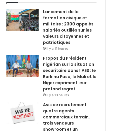
Lancement de la
formation civique et
militaire : 2300 appelés
salariés outillés sur les
valeurs citoyennes et
patriotiques
il y a 11 heures
Propos du Président
nigérian sur la situation
sécuritaire dans l’AES : le
Burkina Faso, le Mali et le
Niger expriment leur
profond regret
il y a 13 heures
Avis de recrutement :
quatre agents
commerciaux terrain,
trois vendeurs
showroom et un