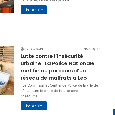
dans la région de Yaadga pour…
Lire la suite
Camille BAKI
0
35
Lutte contre l’insécurité
urbaine : La Police Nationale
met fin au parcours d’un
réseau de malfrats à Léo
. Le Commissariat Central de Police de la ville de
Léo a, dans le cadre de la lutte contre
l’insécurité…
Lire la suite