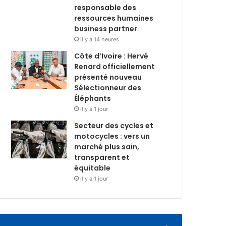
responsable des
ressources humaines
business partner
il y a 14 heures
Côte d’Ivoire : Hervé
Renard officiellement
présenté nouveau
Sélectionneur des
Éléphants
il y a 1 jour
Secteur des cycles et
motocycles : vers un
marché plus sain,
transparent et
équitable
il y a 1 jour