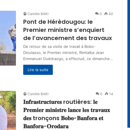
Camille BAKI
0
40
Pont de Hérèdougou: le
Premier ministre s’enquiert
de l’avancement des travaux
‎‎De retour de sa visite de travail à Bobo-
Dioulasso, le Premier ministre, Rimtalba Jean
Emmanuel Ouédraogo, a effectué, ce dimanche…
Lire la suite
Camille BAKI
0
14
𝐈𝐧𝐟𝐫𝐚𝐬𝐭𝐫𝐮𝐜𝐭𝐮𝐫𝐞𝐬 routières: 𝐥𝐞
𝐏𝐫𝐞𝐦𝐢𝐞𝐫 𝐦𝐢𝐧𝐢𝐬𝐭𝐫𝐞 𝐥𝐚𝐧𝐜𝐞 𝐥𝐞𝐬 𝐭𝐫𝐚𝐯𝐚𝐮𝐱
𝐝𝐞𝐬 tronçons 𝐁𝐨𝐛𝐨-𝐁𝐚𝐧𝐟𝐨𝐫𝐚 𝐞𝐭
𝐁𝐚𝐧𝐟𝐨𝐫𝐚-𝐎𝐫𝐨𝐝𝐚𝐫𝐚