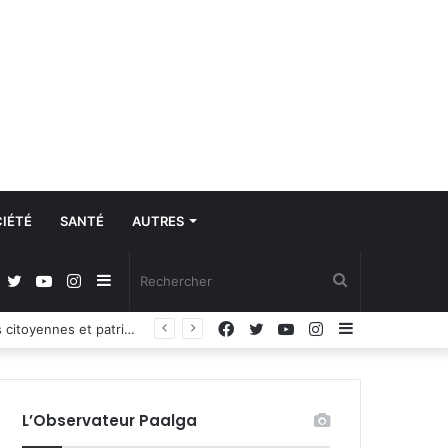
IÉTÉ
SANTÉ
AUTRES
Facebook
Twitter
YouTube
Instagram
Sidebar
Rechercher
Facebook
Twitter
YouTube
Instagram
Sidebar
Propos du Président nigérian sur la situation sécuritaire dans l’AES : le Burkina Faso, le Mali et le Niger expriment leur profond regret
(barre
(barre
latérale)
latérale)
L’Observateur Paalga