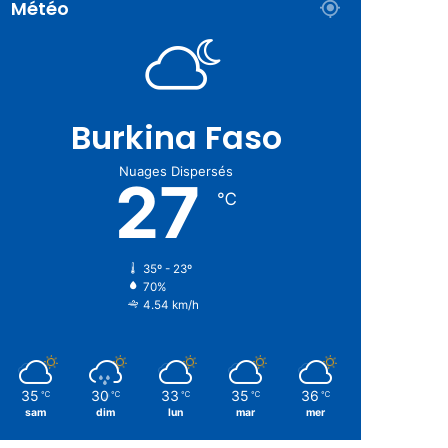
Météo
Burkina Faso
Nuages Dispersés
27
℃
35º - 23º
70%
4.54 km/h
35
30
33
35
36
℃
℃
℃
℃
℃
sam
dim
lun
mar
mer