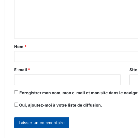
m
m
e
n
t
Nom
*
a
i
r
E-mail
*
Sit
e
*
Enregistrer mon nom, mon e-mail et mon site dans le navig
Oui, ajoutez-moi à votre liste de diffusion.