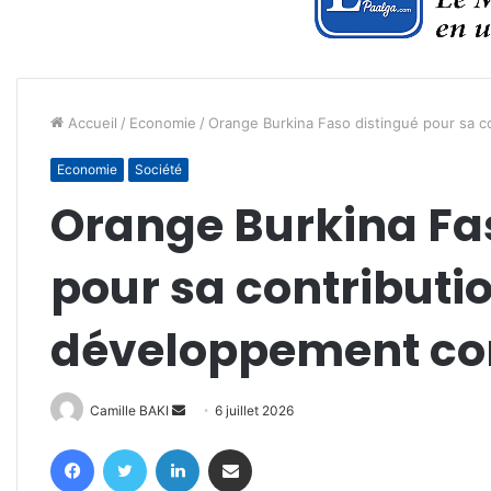
Accueil
/
Economie
/
Orange Burkina Faso distingué pour sa 
Economie
Société
Orange Burkina Fa
pour sa contributi
développement c
Envoyer
Camille BAKI
6 juillet 2026
un
Facebook
Twitter
Linkedin
Partager par email
courriel