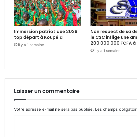
Immersion patriotique 2026:
Non respect de sa dé
top départ à Koupéla
le CSC inflige une a
200 000 000 FCFA à
il y a 1 semaine
il y a 1 semaine
Laisser un commentaire
Votre adresse e-mail ne sera pas publiée.
Les champs obligatoi
C
o