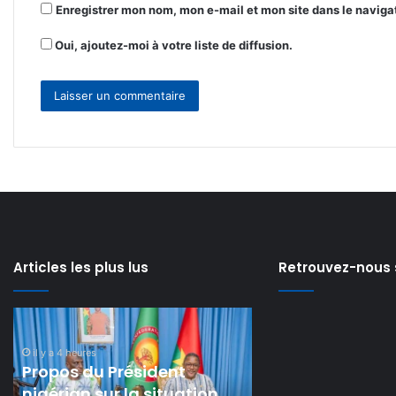
Enregistrer mon nom, mon e-mail et mon site dans le navig
Oui, ajoutez-moi à votre liste de diffusion.
Articles les plus lus
Retrouvez-nous 
Avis
Côte
il y a 4 heures
de
d’Ivoire
Avis de recrutement :
recrutement
:
quatre agents
:
Hervé
il y a 21 heures
quatre
commerciaux terrain, trois
Renard
Côte d’Ivoire : H