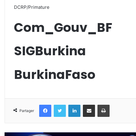
DCRP/Primature
Com_Gouv_BF
SIGBurkina
BurkinaFaso
Facebook
Twitter
Linkedin
Partager par email
Imprimer
Partager