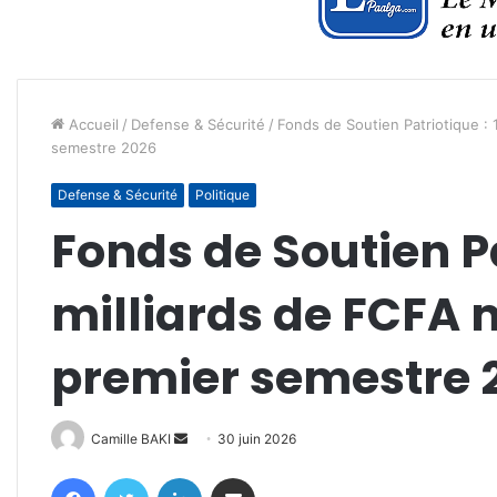
Accueil
/
Defense & Sécurité
/
Fonds de Soutien Patriotique : 
semestre 2026
Defense & Sécurité
Politique
Fonds de Soutien Pa
milliards de FCFA 
premier semestre 
Envoyer
Camille BAKI
30 juin 2026
un
Facebook
Twitter
Linkedin
Partager par email
courriel