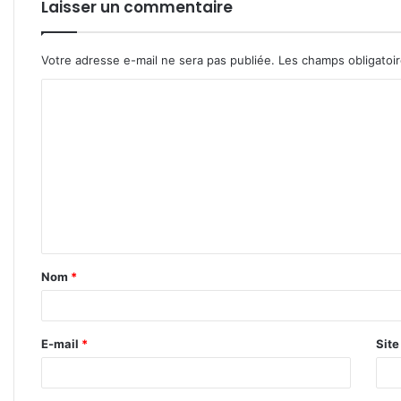
Laisser un commentaire
Votre adresse e-mail ne sera pas publiée.
Les champs obligatoi
C
o
m
m
e
n
t
Nom
*
a
i
r
E-mail
*
Sit
e
*