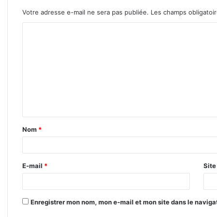
Votre adresse e-mail ne sera pas publiée.
Les champs obligatoi
C
o
m
m
e
n
t
Nom
*
a
i
r
E-mail
*
Sit
e
*
Enregistrer mon nom, mon e-mail et mon site dans le navig