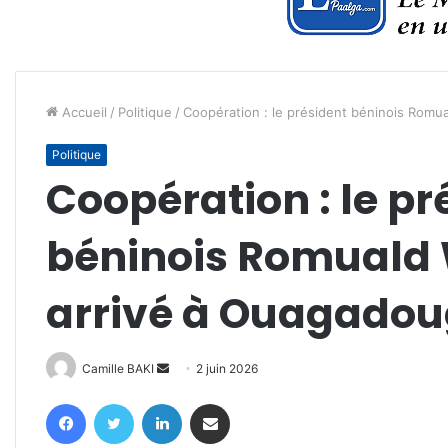
Accueil
/
Politique
/
Coopération : le président béninois Rom
Politique
Coopération : le pr
béninois Romuald
arrivé à Ouagado
Envoyer
Camille BAKI
2 juin 2026
un
Facebook
Twitter
Linkedin
Partager par email
courriel