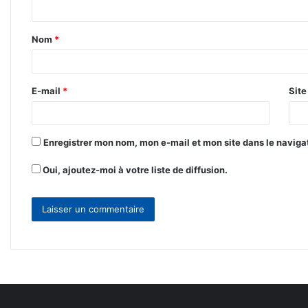
n
t
Nom
*
a
i
r
E-mail
*
Sit
e
*
Enregistrer mon nom, mon e-mail et mon site dans le navig
Oui, ajoutez-moi à votre liste de diffusion.