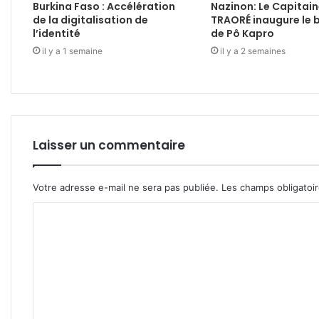
Burkina Faso : Accélération
Nazinon: Le Capitain
de la digitalisation de
TRAORÉ inaugure le 
l’identité
de Pô Kapro
il y a 1 semaine
il y a 2 semaines
Laisser un commentaire
Votre adresse e-mail ne sera pas publiée.
Les champs obligatoi
C
o
m
m
e