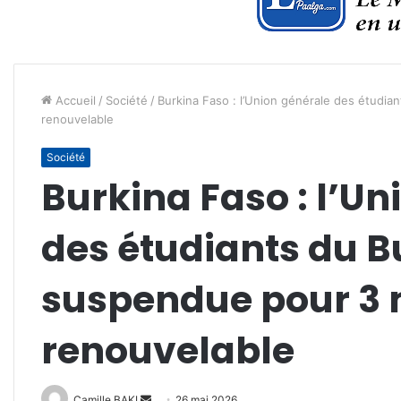
Accueil
/
Société
/
Burkina Faso : l’Union générale des étudia
renouvelable
Société
Burkina Faso : l’Un
des étudiants du B
suspendue pour 3 
renouvelable
Envoyer
Camille BAKI
26 mai 2026