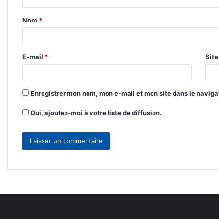
t
Nom
*
a
i
r
E-mail
*
Sit
e
*
Enregistrer mon nom, mon e-mail et mon site dans le navig
Oui, ajoutez-moi à votre liste de diffusion.