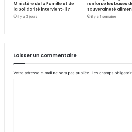
Ministère de la Famille et de
renforce les bases d
la Solidarité intervient-il ?
souveraineté alimen
il y a 3 jours
il y a 1 semaine
Laisser un commentaire
Votre adresse e-mail ne sera pas publiée.
Les champs obligatoi
C
o
m
m
e
n