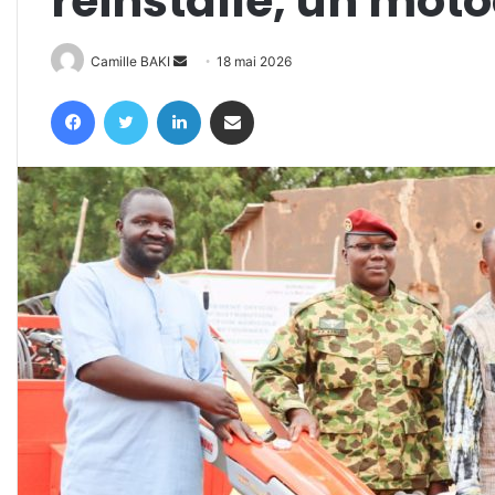
réinstallé, un moto
Envoyer
Camille BAKI
18 mai 2026
un
Facebook
Twitter
Linkedin
Partager par email
courriel