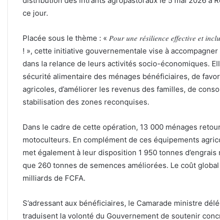
distribution des intrants agropastoraux le 5 mai 2026 à R
ce jour.
Placée sous le thème : « 𝑃𝑜𝑢𝑟 𝑢𝑛𝑒 𝑟𝑒́𝑠𝑖𝑙𝑖𝑒𝑛𝑐𝑒 𝑒𝑓𝑓𝑒𝑐𝑡𝑖𝑣𝑒 𝑒𝑡 𝑖𝑛𝑐𝑙𝑢𝑠𝑖𝑣
! », cette initiative gouvernementale vise à accompagne
dans la relance de leurs activités socio-économiques. E
sécurité alimentaire des ménages bénéficiaires, de favor
agricoles, d’améliorer les revenus des familles, de consol
stabilisation des zones reconquises.
Dans le cadre de cette opération, 13 000 ménages retou
motoculteurs. En complément de ces équipements agricole
met également à leur disposition 1 950 tonnes d’engrais
que 260 tonnes de semences améliorées. Le coût global 
milliards de FCFA.
S’adressant aux bénéficiaires, le Camarade ministre dél
traduisent la volonté du Gouvernement de soutenir concr