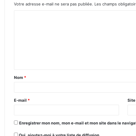
Votre adresse e-mail ne sera pas publiée.
Les champs obligatoi
C
o
m
m
e
n
t
Nom
*
a
i
r
E-mail
*
Sit
e
*
Enregistrer mon nom, mon e-mail et mon site dans le navig
Oui, ajoutez-moi à votre liste de diffusion.