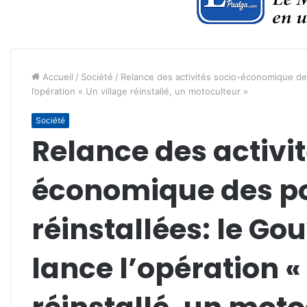
Accueil
/
Société
/
Relance des activités socio-économique de
l’opération « Un village réinstallé, un motoculteur »
Société
Relance des activi
économique des p
réinstallées: le G
lance l’opération «