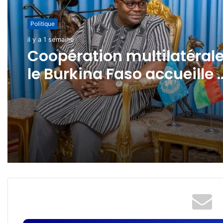
Politique
il y a 1 semaine
Coopération multilatérale
le Burkina Faso accueille 
nouveau Coordonnateur
résident du Système des
Nations Unies et un
Représentant résident du
FIDA