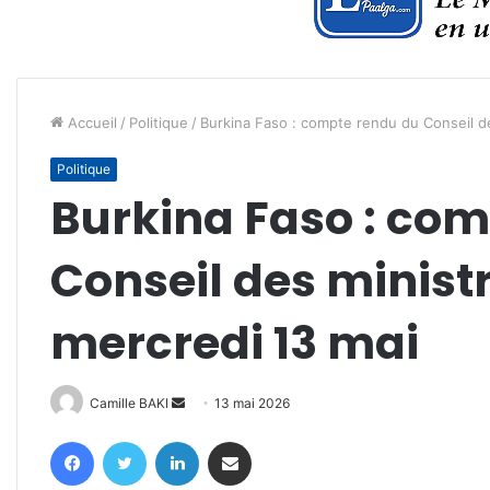
Accueil
/
Politique
/
Burkina Faso : compte rendu du Conseil d
Politique
Burkina Faso : co
Conseil des minist
mercredi 13 mai
Envoyer
Camille BAKI
13 mai 2026
un
Facebook
Twitter
Linkedin
Partager par email
courriel