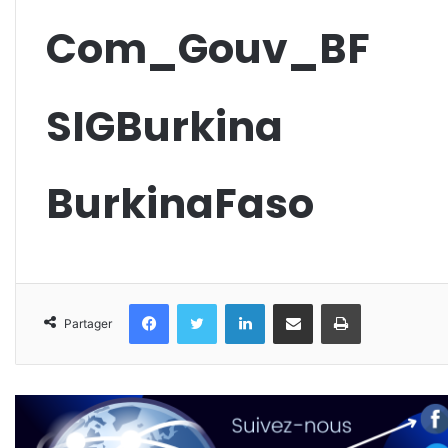
Com_Gouv_BF
SIGBurkina
BurkinaFaso
Facebook
Twitter
Linkedin
Partager par email
Imprimer
Partager