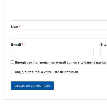
e
n
t
Nom
*
a
i
r
E-mail
*
Sit
e
*
Enregistrer mon nom, mon e-mail et mon site dans le navig
Oui, ajoutez-moi à votre liste de diffusion.