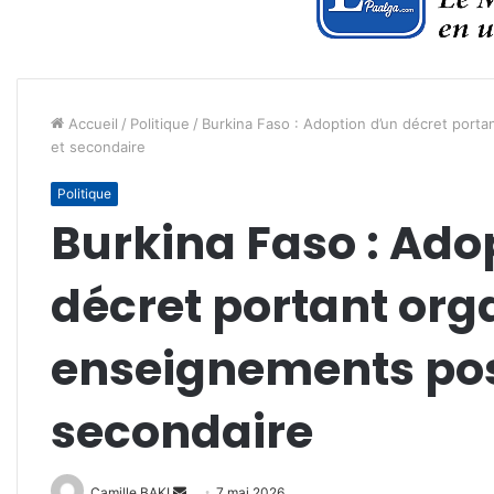
Accueil
/
Politique
/
Burkina Faso : Adoption d’un décret port
et secondaire
Politique
Burkina Faso : Ado
décret portant org
enseignements pos
secondaire
Envoyer
Camille BAKI
7 mai 2026