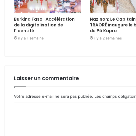
Burkina Faso : Accélération
Nazinon: Le Capitain
de la digitalisation de
TRAORÉ inaugure le 
l’identité
de Pô Kapro
il y a 1 semaine
il y a 2 semaines
Laisser un commentaire
Votre adresse e-mail ne sera pas publiée.
Les champs obligatoi
C
o
m
m