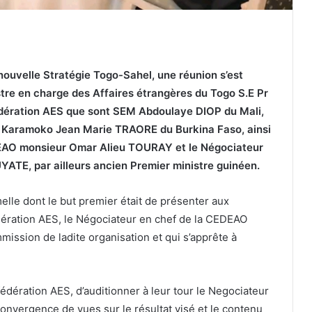
nouvelle Stratégie Togo-Sahel, une réunion s’est
istre en charge des Affaires étrangères du Togo S.E Pr
dération AES que sont SEM Abdoulaye DIOP du Mali,
Karamoko Jean Marie TRAORE du Burkina Faso, ainsi
DEAO monsieur Omar Alieu TOURAY et le Négociateur
TE, par ailleurs ancien Premier ministre guinéen.
rmelle dont le but premier était de présenter aux
dération AES, le Négociateur en chef de la CEDEAO
ission de ladite organisation et qui s’apprête à
édération AES, d’auditionner à leur tour le Negociateur
onvergence de vues sur le résultat visé et le contenu