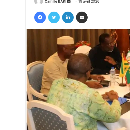
Envoyer
Camille BAKI
19 avril 2026
un
Facebook
Twitter
Linkedin
Partager par email
courriel