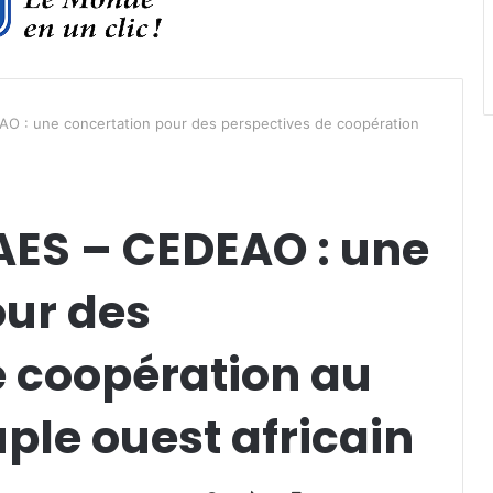
O : une concertation pour des perspectives de coopération
AES – CEDEAO : une
our des
e coopération au
ple ouest africain