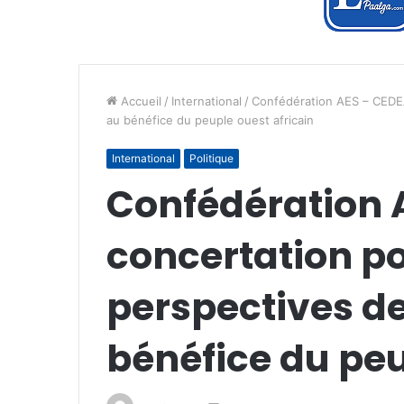
Accueil
/
International
/
Confédération AES – CEDEA
au bénéfice du peuple ouest africain
International
Politique
Confédération 
concertation p
perspectives d
bénéfice du peu