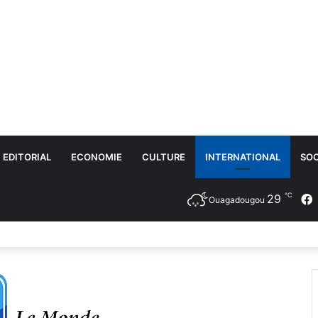
EDITORIAL
ECONOMIE
CULTURE
INTERNATIONAL
SOC
℃
29
Ouagadougou
 et motocycles : vers un marché plus sain, transparent et équitable