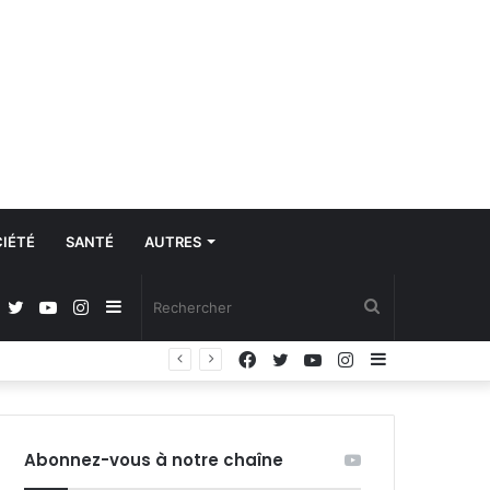
IÉTÉ
SANTÉ
AUTRES
Facebook
Twitter
YouTube
Instagram
Sidebar
Rechercher
Facebook
Twitter
YouTube
Instagram
Sidebar
(barre
(barre
latérale)
latérale)
Abonnez-vous à notre chaîne