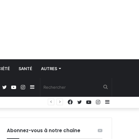
IÉTÉ
SANTÉ
AUTRES
Facebook
Twitter
YouTube
Instagram
Sidebar
Rechercher
Facebook
Twitter
YouTube
Instagram
Sidebar
(barre
(barre
latérale)
latérale)
Abonnez-vous à notre chaîne