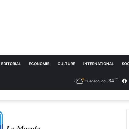
EDITORIAL
ECONOMIE
CULTURE
INTERNATIONAL
SOC
℃
34
Ouagadougou
 et motocycles : vers un marché plus sain, transparent et équitable