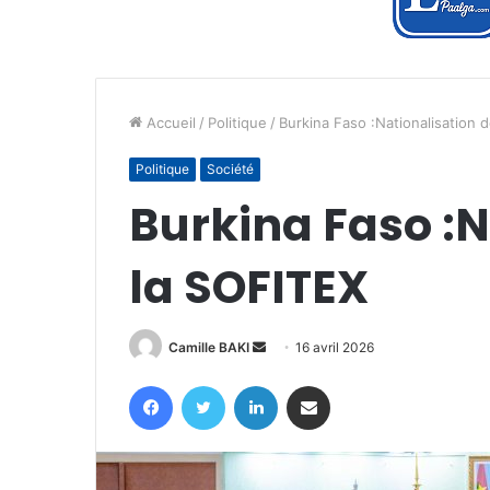
Accueil
/
Politique
/
Burkina Faso :Nationalisation 
Politique
Société
Burkina Faso :N
la SOFITEX
Envoyer
Camille BAKI
16 avril 2026
un
Facebook
Twitter
Linkedin
Partager par email
courriel