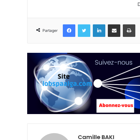
D
Facebook
Twitter
Linkedin
Partager par email
Im
Partager
Camille BAKI