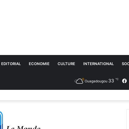
EDITORIAL
ECONOMIE
CULTURE
INTERNATIONAL
SOC
℃
33
Ouagadougou
 et motocycles : vers un marché plus sain, transparent et équitable