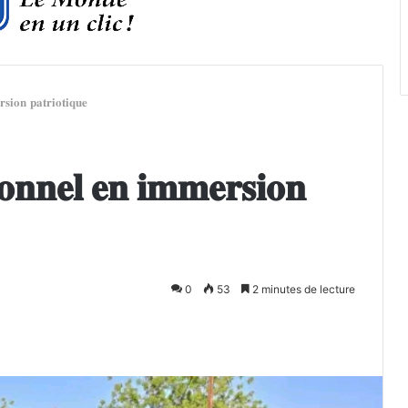
𝐬𝐢𝐨𝐧 𝐩𝐚𝐭𝐫𝐢𝐨𝐭𝐢𝐪𝐮𝐞
𝐨𝐧𝐧𝐞𝐥 𝐞𝐧 𝐢𝐦𝐦𝐞𝐫𝐬𝐢𝐨𝐧
0
53
2 minutes de lecture