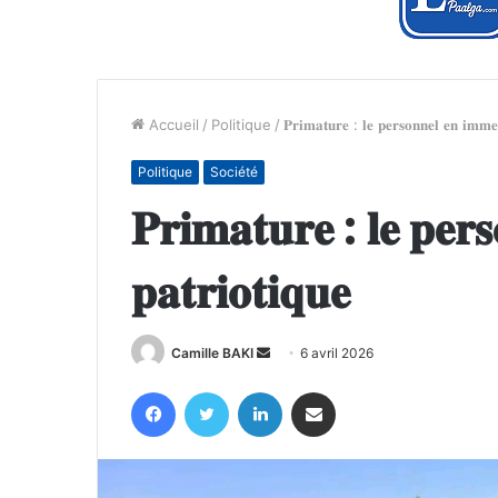
Accueil
/
Politique
/
𝐏𝐫𝐢𝐦𝐚𝐭𝐮𝐫𝐞 : 𝐥𝐞 𝐩𝐞𝐫𝐬𝐨𝐧𝐧𝐞𝐥 𝐞𝐧 𝐢𝐦𝐦𝐞𝐫
Politique
Société
𝐏𝐫𝐢𝐦𝐚𝐭𝐮𝐫𝐞 : 𝐥𝐞 𝐩𝐞𝐫
𝐩𝐚𝐭𝐫𝐢𝐨𝐭𝐢𝐪𝐮𝐞
Envoyer
Camille BAKI
6 avril 2026
un
Facebook
Twitter
Linkedin
Partager par email
courriel