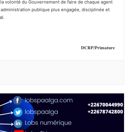
it la volonté du Gouvernement de faire de chaque agent
 administration publique plus engagée, disciplinée et
al.
‎𝐃𝐂𝐑𝐏/𝐏𝐫𝐢𝐦𝐚𝐭𝐮𝐫𝐞
primer