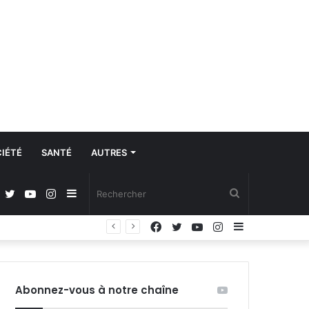
IÉTÉ
SANTÉ
AUTRES
Facebook
Twitter
YouTube
Instagram
Sidebar
Rechercher
Facebook
Twitter
YouTube
Instagram
Sidebar
(barre
(barre
latérale)
latérale)
Abonnez-vous à notre chaîne