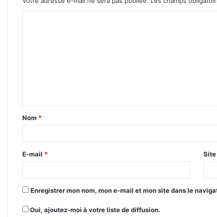
Votre adresse e-mail ne sera pas publiée.
Les champs obligatoi
C
o
m
m
e
n
t
Nom
*
a
i
r
E-mail
*
Sit
e
*
Enregistrer mon nom, mon e-mail et mon site dans le navig
Oui, ajoutez-moi à votre liste de diffusion.