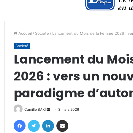
Accueil
/
Société
/
Lancement du Mois de la Femme 2026 : ver
Société
Lancement du Moi
2026 : vers un nou
paradigme d’auto
Envoyer
Camille BAKI
3 mars 2026
un
Facebook
Twitter
Linkedin
Partager par email
courriel