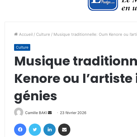
Accueil
/
Culture
/
Musique traditionnelle: Oum Kenore ou l’arti
Culture
Musique tradition
Kenore ou l’artiste 
génies
Envoyer
Camille BAKI
23 février 2026
un
Facebook
Twitter
Linkedin
Partager par email
courriel