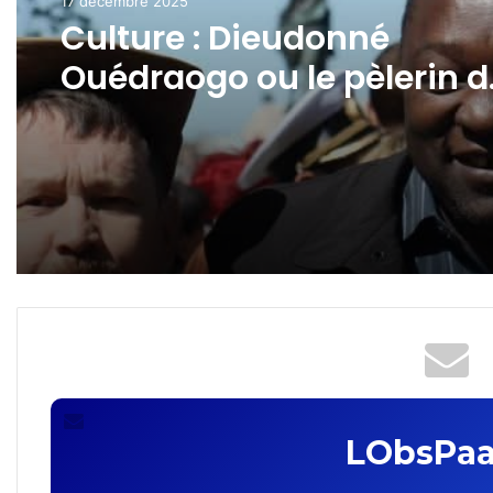
17 décembre 2025
Culture : Dieudonné
Ouédraogo ou le pèlerin d
la culture russe au Burkin
Faso
LObsPaa