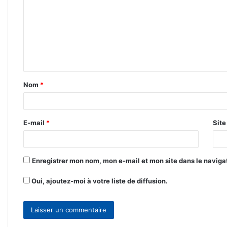
m
m
e
n
t
Nom
*
a
i
r
E-mail
*
Sit
e
*
Enregistrer mon nom, mon e-mail et mon site dans le navig
Oui, ajoutez-moi à votre liste de diffusion.