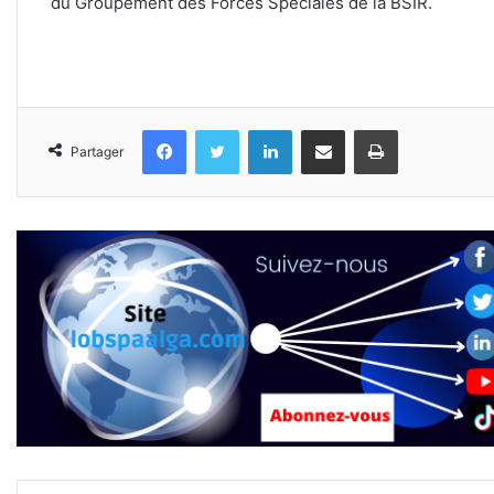
du Groupement des Forces Spéciales de la BSIR.
Facebook
Twitter
Linkedin
Partager par email
Imprimer
Partager