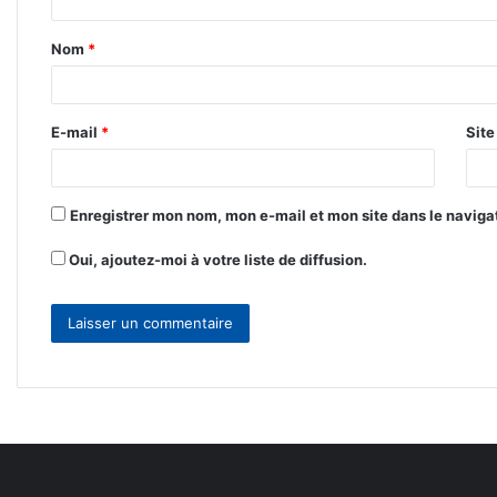
t
Nom
*
a
i
r
E-mail
*
Sit
e
*
Enregistrer mon nom, mon e-mail et mon site dans le navig
Oui, ajoutez-moi à votre liste de diffusion.