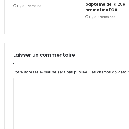
baptême de la 25e
il y a 1 semaine
promotion EOA
il y a 2 semaines
Laisser un commentaire
Votre adresse e-mail ne sera pas publiée.
Les champs obligatoi
C
o
m
m
e
n