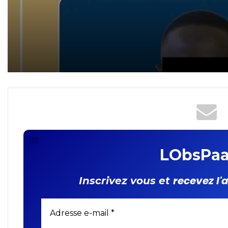
revendeur de cartes SIM
interpellé !
(pas de titre)
LObsPaa
recevez l'
Inscrivez vous et