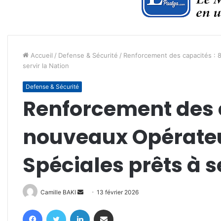
Accueil
/
Defense & Sécurité
/
Renforcement des capacités : 
servir la Nation
Defense & Sécurité
Renforcement des c
nouveaux Opérateu
Spéciales prêts à s
Envoyer
Camille BAKI
13 février 2026
un
Facebook
Twitter
Linkedin
Partager par email
courriel