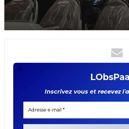
LObsPaa
recevez l'
Inscrivez vous et