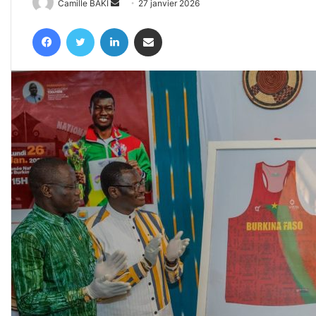
Envoyer
Camille BAKI
27 janvier 2026
un
Facebook
Twitter
Linkedin
Partager par email
courriel