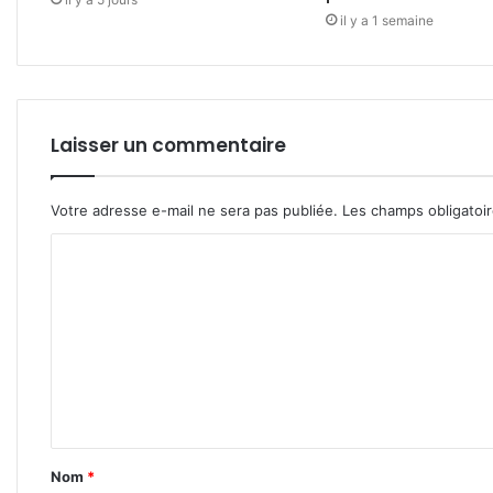
il y a 1 semaine
Laisser un commentaire
Votre adresse e-mail ne sera pas publiée.
Les champs obligatoi
C
o
m
m
e
n
t
Nom
*
a