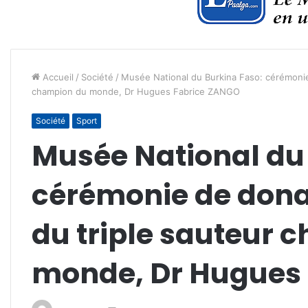
Accueil
/
Société
/
Musée National du Burkina Faso: cérémonie 
champion du monde, Dr Hugues Fabrice ZANGO
Société
Sport
Musée National du
cérémonie de dona
du triple sauteur 
monde, Dr Hugues