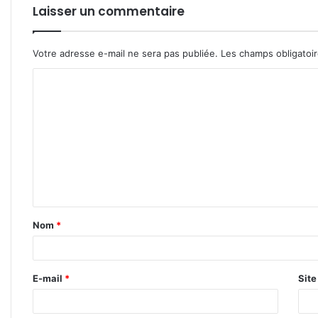
Laisser un commentaire
Votre adresse e-mail ne sera pas publiée.
Les champs obligatoi
C
o
m
m
e
n
t
Nom
*
a
i
r
E-mail
*
Sit
e
*