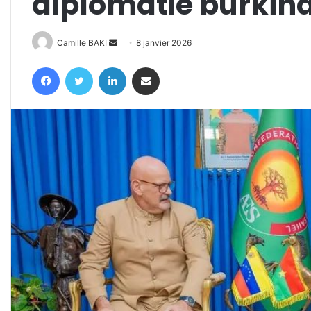
diplomatie burkin
Envoyer
Camille BAKI
8 janvier 2026
un
Facebook
Twitter
Linkedin
Partager par email
courriel