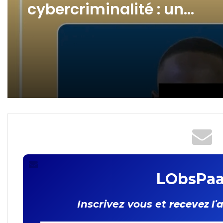
(pas de titre)
Lutte contre la
cybercriminalité : un
revendeur de cartes SIM
interpellé !
LObsPaa
recevez l'
Inscrivez vous et