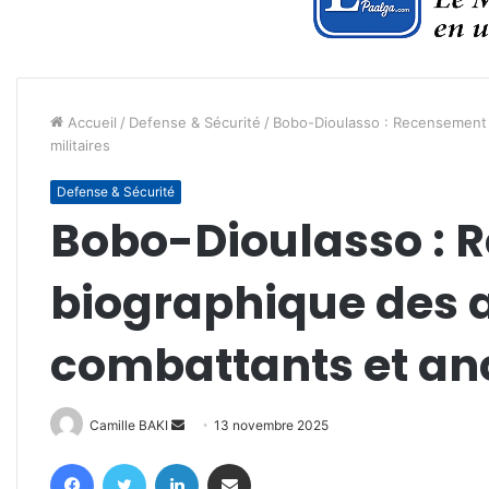
Accueil
/
Defense & Sécurité
/
Bobo-Dioulasso : Recensement 
militaires
Defense & Sécurité
Bobo-Dioulasso : 
biographique des 
combattants et anc
Envoyer
Camille BAKI
13 novembre 2025
un
Facebook
Twitter
Linkedin
Partager par email
courriel