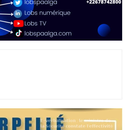
𝗘-𝘃𝗲𝗿𝗯𝗮𝗹𝗶𝘀𝗮𝘁𝗶𝗼𝗻 : 𝗹𝗲 𝗺𝗶𝗻𝗶𝘀𝘁𝗿𝗲 𝗱𝗲
𝗹𝗮 𝗦é𝗰𝘂𝗿𝗶𝘁é 𝗰𝗼𝗻𝘀𝘁𝗮𝘁𝗲 𝗹’𝗲𝗳𝗳𝗲𝗰𝘁𝗶𝘃𝗶𝘁é