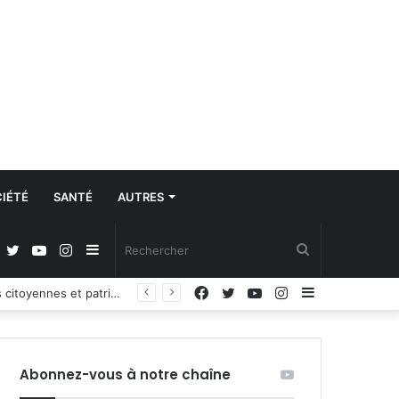
IÉTÉ
SANTÉ
AUTRES
Facebook
Twitter
YouTube
Instagram
Sidebar
Rechercher
Facebook
Twitter
YouTube
Instagram
Sidebar
Propos du Président nigérian sur la situation sécuritaire dans l’AES : le Burkina Faso, le Mali et le Niger expriment leur profond regret
(barre
(barre
latérale)
latérale)
Abonnez-vous à notre chaîne