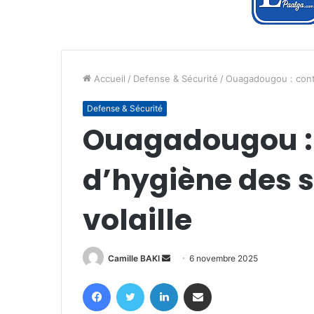
Accueil
/
Defense & Sécurité
/
Ouagadougou : contr
Defense & Sécurité
Ouagadougou : 
d’hygiène des s
volaille
Envoyer
Camille BAKI
6 novembre 2025
un
Facebook
Twitter
Linkedin
Partager par email
courriel