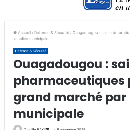
Accueil
/
Defense & Sécurité
/
Ouagadougou : saisie de produ
la police municipale
Defense & Sécurité
Ouagadougou : sais
pharmaceutiques 
grand marché par l
municipale
Envoyer
Camille BAKI
5 novembre 2025