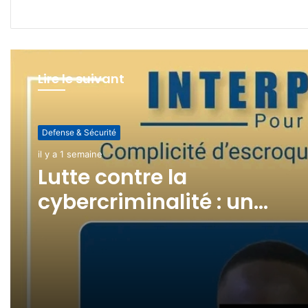
Lire le suivant
Defense & Sécurité
il y a 2 semaines
Defense & Sécurité
(pas de titre)
il y a 1 semaine
Lutte contre la
cybercriminalité : un