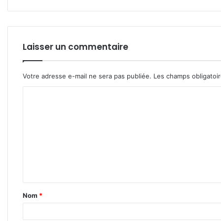
Laisser un commentaire
Votre adresse e-mail ne sera pas publiée.
Les champs obligatoi
C
o
m
m
e
n
t
Nom
*
a
i