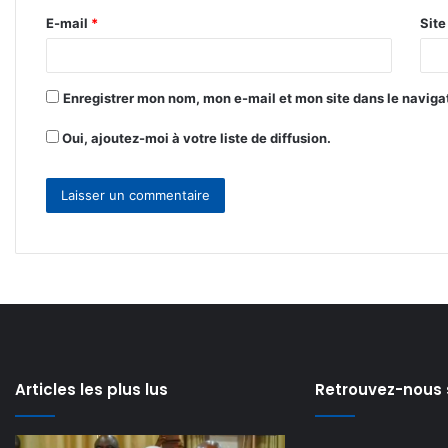
r
E-mail
*
Sit
e
*
Enregistrer mon nom, mon e-mail et mon site dans le navig
Oui, ajoutez-moi à votre liste de diffusion.
Articles les plus lus
Retrouvez-nous 
Modernisation
Lancement