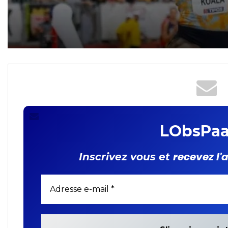
décroche l’or au World
Continental Tour Silver
LObsPaa
recevez l'
Inscrivez vous et