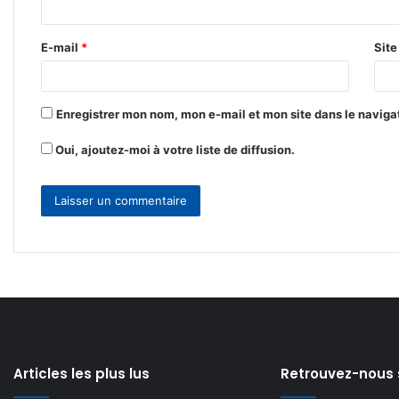
i
r
E-mail
*
Sit
e
*
Enregistrer mon nom, mon e-mail et mon site dans le navig
Oui, ajoutez-moi à votre liste de diffusion.
Articles les plus lus
Retrouvez-nous 