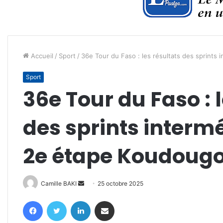
Accueil
/
Sport
/
36e Tour du Faso : les résultats des sprints
Sport
36e Tour du Faso : 
des sprints intermé
2e étape Koudoug
Envoyer
Camille BAKI
25 octobre 2025
un
Facebook
Twitter
Linkedin
Partager par email
courriel