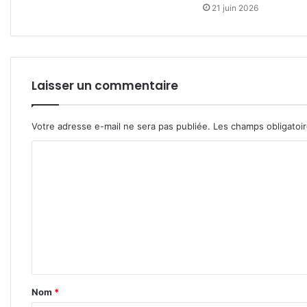
21 juin 2026
Laisser un commentaire
Votre adresse e-mail ne sera pas publiée.
Les champs obligatoi
C
o
m
m
e
n
t
Nom
*
a