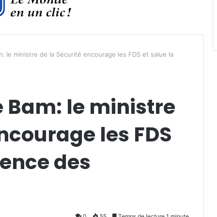
 le ministre de la Sécurité encourage les FDS et salue la
 Bam: le ministre
encourage les FDS
lience des
0
55
Temps de lecture 1 minute