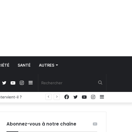
IÉTÉ
SANTÉ
AUTRES
Facebook
Twitter
YouTube
Instagram
Sidebar
Rechercher
Facebook
Twitter
YouTube
Instagram
Sidebar
Régulation de la communication et protection des données à caractère personnel : les députés adoptent la loi organique
(barre
(barre
latérale)
latérale)
Abonnez-vous à notre chaîne