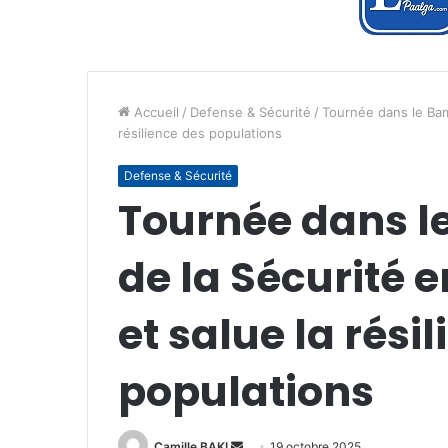
Accueil
/
Defense & Sécurité
/
Tournée dans le Bam:
résilience des populations
Defense & Sécurité
Tournée dans le
de la Sécurité 
et salue la rési
populations
Envoyer
Camille BAKI
19 octobre 2025