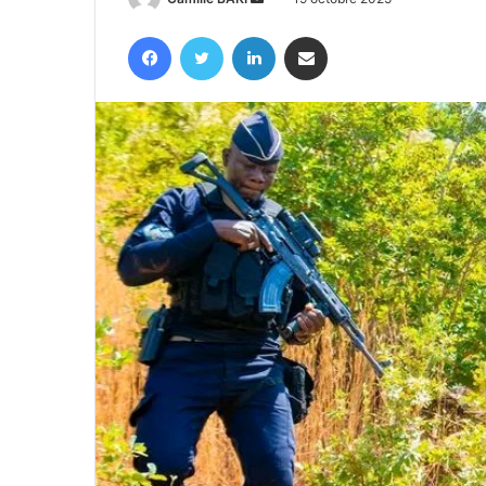
un
Facebook
Twitter
Linkedin
Partager par email
courriel