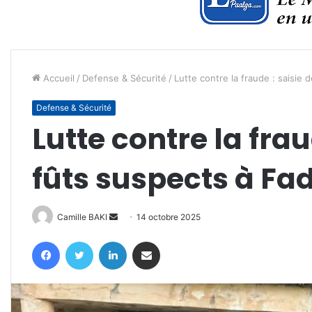
Accueil
/
Defense & Sécurité
/
Lutte contre la fraude : saisie
Defense & Sécurité
Lutte contre la frau
fûts suspects à F
Envoyer
Camille BAKI
14 octobre 2025
un
Facebook
Twitter
Linkedin
Partager par email
courriel