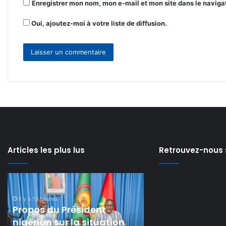
Enregistrer mon nom, mon e-mail et mon site dans le navig
Oui, ajoutez-moi à votre liste de diffusion.
Articles les plus lus
Retrouvez-nous 
Avis
Côte
il y a 16 heures
de
d’Ivoire
Avis de recrutement :
recrutement
:
quatre agents
:
Hervé
il y a 1 jour
quatre
commerciaux terrain, trois
Renard
Côte d’Ivoire : H