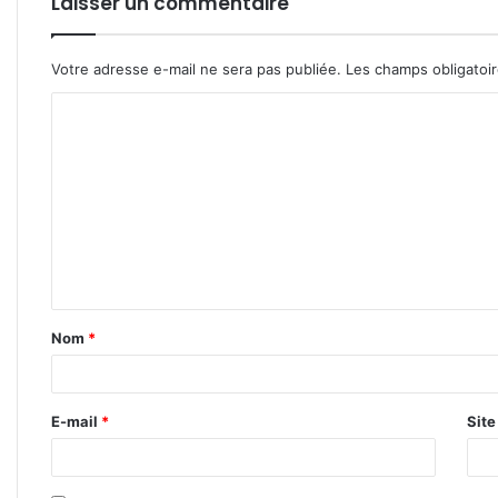
Laisser un commentaire
Votre adresse e-mail ne sera pas publiée.
Les champs obligatoi
C
o
m
m
e
n
t
Nom
*
a
i
r
E-mail
*
Sit
e
*