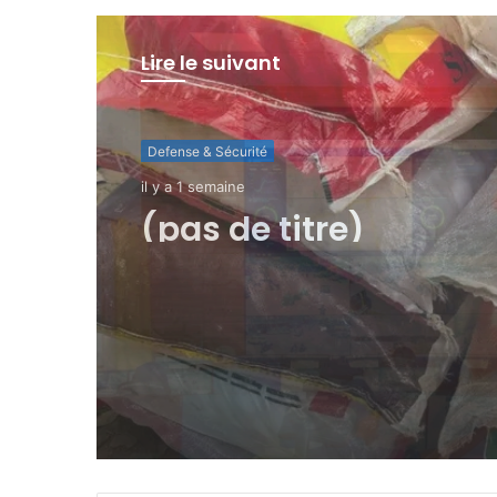
Lire le suivant
Defense & Sécurité
il y a 5 jours
𝗘-𝘃𝗲𝗿𝗯𝗮𝗹𝗶𝘀𝗮𝘁𝗶𝗼𝗻 : 𝗹𝗲
𝗺𝗶𝗻𝗶𝘀𝘁𝗿𝗲 𝗱𝗲 𝗹𝗮 𝗦é𝗰𝘂
𝗰𝗼𝗻𝘀𝘁𝗮𝘁𝗲 𝗹’𝗲𝗳𝗳𝗲𝗰𝘁𝗶𝘃
𝗱𝗶𝘀𝗽𝗼𝘀𝗶𝘁𝗶𝗳 𝗮𝗽𝗿è𝘀 𝗱𝗼
𝗵𝗲𝘂𝗿𝗲𝘀 𝗱𝗲
𝗳𝗼𝗻𝗰𝘁𝗶𝗼𝗻𝗻𝗲𝗺𝗲𝗻𝘁