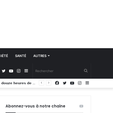
IÉTÉ
SANTÉ
AUTRES
Facebook
Twitter
YouTube
Instagram
Sidebar
Rechercher
Facebook
Twitter
YouTube
Instagram
Sidebar
𝗘-𝘃𝗲𝗿𝗯𝗮𝗹𝗶𝘀𝗮𝘁𝗶𝗼𝗻 : 𝗹𝗲 𝗺𝗶𝗻𝗶𝘀𝘁𝗿𝗲 𝗱𝗲 𝗹𝗮 𝗦é𝗰𝘂𝗿𝗶𝘁é 𝗰𝗼𝗻𝘀𝘁𝗮𝘁𝗲 𝗹’𝗲𝗳𝗳𝗲𝗰𝘁𝗶𝘃𝗶𝘁é 𝗱𝘂 𝗱𝗶𝘀𝗽𝗼𝘀𝗶𝘁𝗶𝗳 𝗮𝗽𝗿è𝘀 𝗱𝗼𝘂𝘇𝗲 𝗵𝗲𝘂𝗿𝗲𝘀 𝗱𝗲 𝗳𝗼𝗻𝗰𝘁𝗶𝗼𝗻𝗻𝗲𝗺𝗲𝗻𝘁
(barre
(barre
latérale)
latérale)
Abonnez-vous à notre chaîne