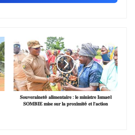
𝐒𝐨𝐮𝐯𝐞𝐫𝐚𝐢𝐧𝐞𝐭é 𝐚𝐥𝐢𝐦𝐞𝐧𝐭𝐚𝐢𝐫𝐞 : 𝐥𝐞 𝐦𝐢𝐧𝐢𝐬𝐭𝐫𝐞 𝐈𝐬𝐦𝐚e𝐥
𝐒𝐎𝐌𝐁𝐈𝐄 𝐦𝐢𝐬𝐞 𝐬𝐮𝐫 𝐥𝐚 𝐩𝐫𝐨𝐱𝐢𝐦𝐢𝐭é 𝐞𝐭 𝐥’𝐚𝐜𝐭𝐢𝐨𝐧