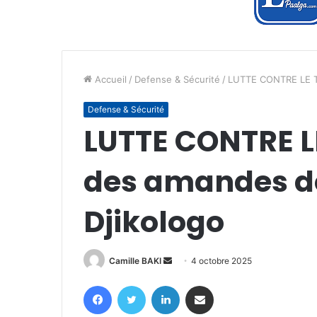
Accueil
/
Defense & Sécurité
/
LUTTE CONTRE LE TRA
Defense & Sécurité
LUTTE CONTRE LE
des amandes de 
Djikologo
Envoyer
Camille BAKI
4 octobre 2025
un
Facebook
Twitter
Linkedin
Partager par email
courriel