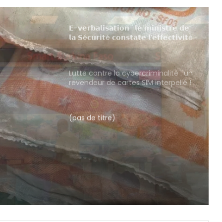
𝗘-𝘃𝗲𝗿𝗯𝗮𝗹𝗶𝘀𝗮𝘁𝗶𝗼𝗻 : 𝗹𝗲 𝗺𝗶𝗻𝗶𝘀𝘁𝗿𝗲 𝗱𝗲
𝗹𝗮 𝗦é𝗰𝘂𝗿𝗶𝘁é 𝗰𝗼𝗻𝘀𝘁𝗮𝘁𝗲 𝗹’𝗲𝗳𝗳𝗲𝗰𝘁𝗶𝘃𝗶𝘁é
𝗱𝘂 𝗱𝗶𝘀𝗽𝗼𝘀𝗶𝘁𝗶𝗳 𝗮𝗽𝗿è𝘀 𝗱𝗼𝘂𝘇𝗲
𝗵𝗲𝘂𝗿𝗲𝘀 𝗱𝗲 𝗳𝗼𝗻𝗰𝘁𝗶𝗼𝗻𝗻𝗲𝗺𝗲𝗻𝘁
Lutte contre la cybercriminalité : un
revendeur de cartes SIM interpellé !
𝗶𝘁é
(pas de titre)
𝘁é 𝗱𝘂
𝘇𝗲