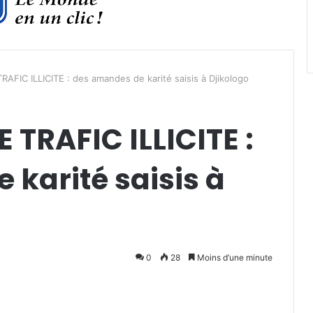
FIC ILLICITE : des amandes de karité saisis à Djikologo
 TRAFIC ILLICITE :
karité saisis à
0
28
Moins d’une minute