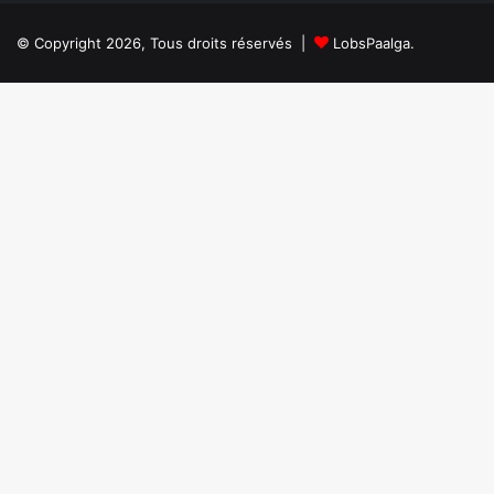
avec
𝗮𝗽𝗿è𝘀
ambition
𝗱𝗼𝘂𝘇𝗲
© Copyright 2026, Tous droits réservés |
LobsPaalga.
𝗵𝗲𝘂𝗿𝗲𝘀
𝗱𝗲
𝗳𝗼𝗻𝗰𝘁𝗶𝗼𝗻𝗻𝗲𝗺𝗲𝗻𝘁