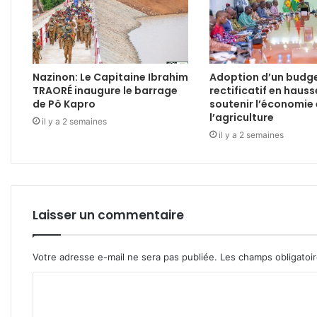
Nazinon: Le Capitaine Ibrahim
Adoption d’un budg
TRAORÉ inaugure le barrage
rectificatif en haus
de Pô Kapro
soutenir l’économie 
l’agriculture
il y a 2 semaines
il y a 2 semaines
Laisser un commentaire
Votre adresse e-mail ne sera pas publiée.
Les champs obligatoi
C
o