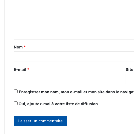
m
m
e
n
t
Nom
*
a
i
r
E-mail
*
Sit
e
*
Enregistrer mon nom, mon e-mail et mon site dans le navig
Oui, ajoutez-moi à votre liste de diffusion.