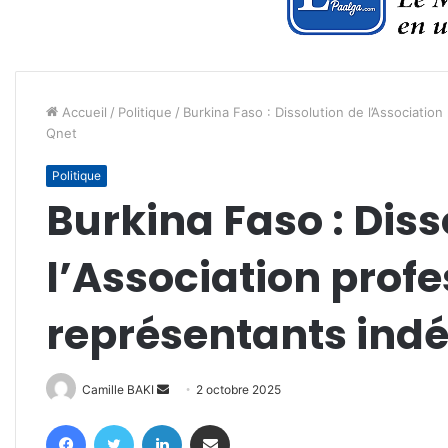
Accueil
/
Politique
/
Burkina Faso : Dissolution de l’Associati
Qnet
Politique
Burkina Faso : Diss
l’Association profe
représentants ind
Envoyer
Camille BAKI
2 octobre 2025
un
Facebook
Twitter
Linkedin
Partager par email
courriel