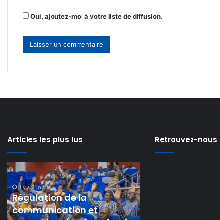
Oui, ajoutez-moi à votre liste de diffusion.
Articles les plus lus
Retrouvez-nous 
Can
𝗘-
féminine
𝘃𝗲𝗿𝗯𝗮𝗹𝗶𝘀𝗮𝘁𝗶𝗼𝗻
:
:
il y a 5 jours
𝗘-𝘃𝗲𝗿𝗯𝗮𝗹𝗶𝘀𝗮𝘁𝗶𝗼𝗻
les
𝗹𝗲
Étalons
𝗺𝗶𝗻𝗶𝘀𝘁𝗿𝗲
𝗺𝗶𝗻𝗶𝘀𝘁𝗿𝗲 𝗱𝗲 𝗹𝗮 
il y a 2 jours
Dames
𝗱𝗲