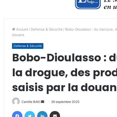
Accueil
/
Defense & Sécurité
/
Bobo-Dioulasso : du mercure, de
douane
Defense & Sécurité
Bobo-Dioulasso : 
la drogue, des pro
saisis par la doua
Envoyer
Camille BAKI
26 septembre 2025
un
Facebook
Twitter
Linkedin
Partager par email
courriel