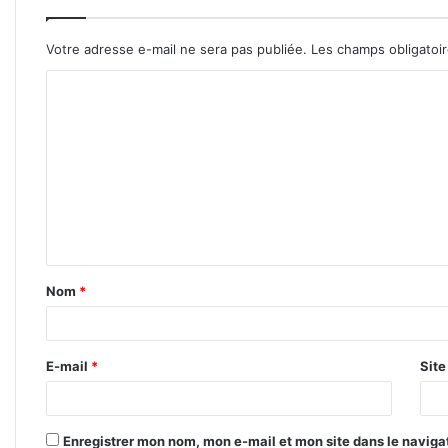
Votre adresse e-mail ne sera pas publiée.
Les champs obligatoi
C
o
m
m
e
n
t
Nom
*
a
i
r
E-mail
*
Sit
e
*
Enregistrer mon nom, mon e-mail et mon site dans le navig