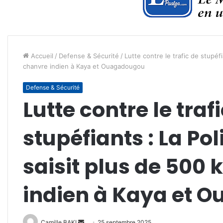
Accueil
/
Defense & Sécurité
/
Lutte contre le trafic de stupéf
chanvre indien à Kaya et Ouagadougou
Defense & Sécurité
Lutte contre le traf
stupéfiants : La Po
saisit plus de 500
indien à Kaya et 
Envoyer
Camille BAKI
25 septembre 2025