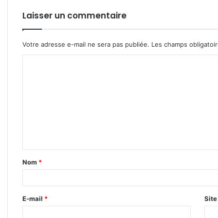
Laisser un commentaire
Votre adresse e-mail ne sera pas publiée.
Les champs obligatoi
C
o
m
m
e
n
t
Nom
*
a
i
r
E-mail
*
Sit
e