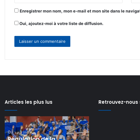
*
Enregistrer mon nom, mon e-mail et mon site dans le navig
Oui, ajoutez-moi à votre liste de diffusion.
Articles les plus lus
Retrouvez-nous 
Can
𝗘-
féminine
𝘃𝗲𝗿𝗯𝗮𝗹𝗶𝘀𝗮𝘁𝗶𝗼𝗻
:
:
il y a 5 jours
𝗘-𝘃𝗲𝗿𝗯𝗮𝗹𝗶𝘀𝗮𝘁𝗶𝗼𝗻
les
𝗹𝗲